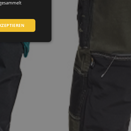
HUNGARIAN
e gesammelt
SLOVAK
ROMANIAN
KZEPTIEREN
POLISH
GERMAN
DUTCH
LATVIAN
SPANISH
FRENCH