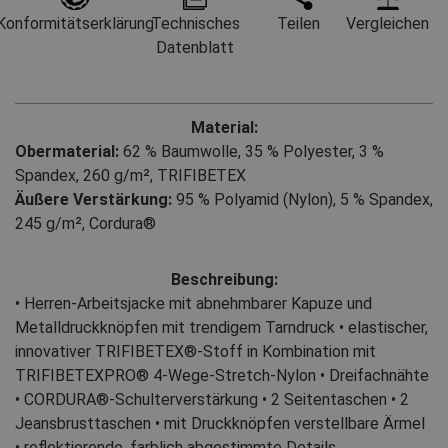
Konformitätserklärung
Technisches
Teilen
Vergleichen
Datenblatt
Material:
Obermaterial:
62 % Baumwolle
,
35 % Polyester
,
3 %
Spandex, 260 g/m², TRIFIBETEX
Äußere Verstärkung:
95 % Polyamid (Nylon)
,
5 % Spandex,
245 g/m², Cordura®
Beschreibung:
• Herren-Arbeitsjacke mit abnehmbarer Kapuze und
Metalldruckknöpfen mit trendigem Tarndruck • elastischer,
innovativer TRIFIBETEX®-Stoff in Kombination mit
TRIFIBETEXPRO® 4-Wege-Stretch-Nylon • Dreifachnähte
• CORDURA®-Schulterverstärkung • 2 Seitentaschen • 2
Jeansbrusttaschen • mit Druckknöpfen verstellbare Ärmel
• reflektierende, farblich abgestimmte Details