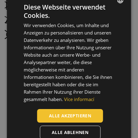
Nicht im Wäschetrockner trocknen
Diese Webseite verwendet
Cookies.
ENGLISH
Nicht bügeln
Wir verwenden Cookies, um Inhalte und
CZECH
Anzeigen zu personalisieren und unseren
Nicht chemisch reinigen
HUNGARIAN
Datenverkehr zu analysieren. Wir geben
Informationen über Ihre Nutzung unserer
SLOVAK
Website auch an unsere Werbe- und
ROMANIAN
Analysepartner weiter, die diese
POLISH
möglicherweise mit anderen
Informationen kombinieren, die Sie ihnen
GERMAN
bereitgestellt haben oder die sie im
DUTCH
Rahmen Ihrer Nutzung ihrer Dienste
gesammelt haben.
Více informací
LATVIAN
SPANISH
ALLE AKZEPTIEREN
FRENCH
ALLE ABLEHNEN