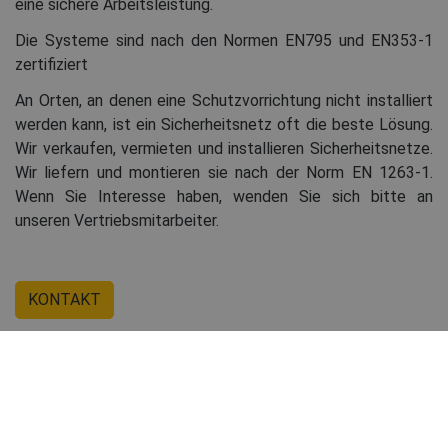
eine sichere Arbeitsleistung.
Die Systeme sind nach den Normen EN795 und EN353-1
zertifiziert
An Orten, an denen eine Schutzvorrichtung nicht installiert
werden kann, ist ein Sicherheitsnetz oft die beste Lösung.
Wir verkaufen, vermieten und installieren Sicherheitsnetze.
Wir liefern und montieren sie nach der Norm EN 1263-1.
Wenn Sie Interesse haben, wenden Sie sich bitte an
unseren Vertriebsmitarbeiter.
KONTAKT