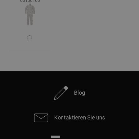
Mehr anzeigen
03150106
Baumwolle/antistatisch
(3)
Polyester/Baumwolle
(3)
Modacryl/Baumwolle
(2)
LUMICOTEX
(1)
Vlies-Polypropylen
(1)
Mehr anzeigen
Passform
Relax
(4)
Blog
Standard
(1)
Kontaktieren Sie uns