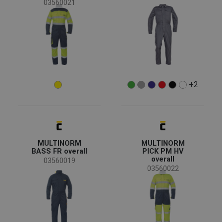
03560021
Baugewerbe
(1)
Bergbau
(4)
Chemische Industrie
(4)
Energie und Telekommunikation
(4)
Maschinenbau
(1)
+2
Schwerindustrie
(4)
Größe
M
L
XL
MULTINORM
MULTINORM
BASS FR overall
PICK PM HV
XXL
XS
S
overall
03560019
03560022
3XL
4XL
38
40
42
44
46
48
50