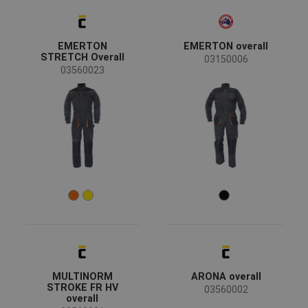
Fridrich & Fridrich
(1)
Sioen
(1)
EMERTON
EMERTON overall
STRETCH Overall
03150006
Status
03560023
Auf Anfrage
(3)
Ausverkauf
(2)
Verfügbarkeit
Auf lager
(11)
Jahreszeit
Ganzjährig
(11)
Geschlecht
Mann
(11)
MULTINORM
ARONA overall
STROKE FR HV
03560002
Industrie
overall