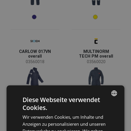
52
54
56
58
60
62
64
66
68
Farbe
70
72
74
CARLOW 017VN
MULTINORM
overall
TECH PM overall
(7)
(3)
(3)
(3)
03560018
03560020
(2)
(2)
(2)
(2)
(1)
(1)
Diese Webseite verwendet
Cookies.
ENGLISH
Eigenschaften
Wir verwenden Cookies, um Inhalte und
CZECH
Abnehmbare Ärmel
(1)
Anzeigen zu personalisieren und unseren
HUNGARIAN
Taschen für Knieschoner
(1)
Datenverkehr zu analysieren. Wir geben