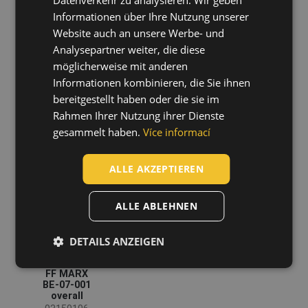
Reflektierende Elemente
(1)
Informationen über Ihre Nutzung unserer
SLOVAK
Website auch an unsere Werbe- und
ROMANIAN
PATERNA HV
ZAMORA RFLX
Bekleidungsfunktion
Analysepartner weiter, die diese
overall
overall
POLISH
möglicherweise mit anderen
Arbeitsbekleidung
(11)
03560001
03560003
Informationen kombinieren, die Sie ihnen
Schutzoverall
(8)
GERMAN
bereitgestellt haben oder die sie im
Reflektierende Bekleidung
(2)
DUTCH
Rahmen Ihrer Nutzung ihrer Dienste
gesammelt haben.
Více informací
Standards für Kleidung
LATVIAN
SPANISH
ALLE AKZEPTIEREN
FRENCH
EN ISO 13688 - Schutzkleidung, Allgemeine
(11)
+1
Anforderungen
ALLE ABLEHNEN
EN ISO 11612 - Hitzeschutz
(5)
EN 61482 – Schutzkleidung gegen thermische
(5)
DETAILS ANZEIGEN
Gefahren durch elektrischen Lichtbogen
EN 1149 - Schutzkleidung - Elektrostatische
(5)
FF MARX
Eigenschaften
BE-07-001
EN ISO 11611 - Schweißerschutzkleidung
(5)
overall
Material