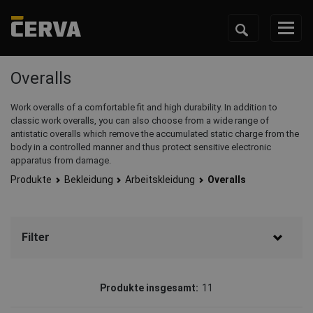
Overalls
Work overalls of a comfortable fit and high durability. In addition to
classic work overalls, you can also choose from a wide range of
antistatic overalls which remove the accumulated static charge from the
body in a controlled manner and thus protect sensitive electronic
apparatus from damage.
Produkte
Bekleidung
Arbeitskleidung
Overalls
Filter
Marke
Produkte insgesamt:
11
CERVA
(8)
Australian Line
(1)