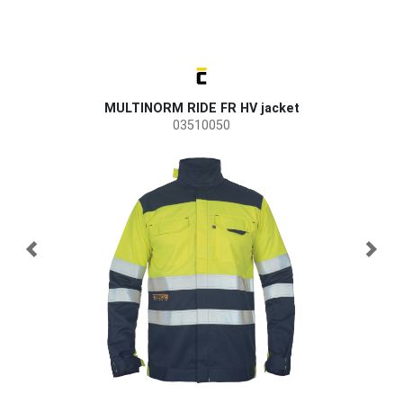
MULTINORM RIDE FR HV jacket
M
03510050