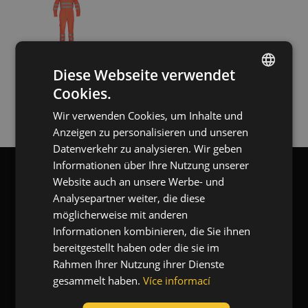
Größe
XS
S
M
L
XL
XXL
Diese Webseite verwendet
Cookies.
3XL
4XL
42
ENGLISH
Wir verwenden Cookies, um Inhalte und
CZECH
44
46
48
Anzeigen zu personalisieren und unseren
HUNGARIAN
Datenverkehr zu analysieren. Wir geben
50
52
54
Informationen über Ihre Nutzung unserer
SLOVAK
56
58
60
Website auch an unsere Werbe- und
ROMANIAN
Blog
Analysepartner weiter, die diese
62
64
66
POLISH
möglicherweise mit anderen
Informationen kombinieren, die Sie ihnen
GERMAN
Farbe
bereitgestellt haben oder die sie im
Kontaktieren Sie uns
DUTCH
Rahmen Ihrer Nutzung ihrer Dienste
gesammelt haben.
Více informací
LATVIAN
(2)
(2)
(1)
(1)
Über uns
SPANISH