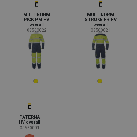
Status
Ausverkauf
(1)
MULTINORM
MULTINORM
PICK PM HV
STROKE FR HV
overall
overall
Verfügbarkeit
03560022
03560021
Auf lager
(3)
Jahreszeit
Ganzjährig
(3)
Geschlecht
Mann
(3)
Industrie
Bergbau
(2)
Chemische Industrie
(2)
PATERNA
Energie und Telekommunikation
(2)
HV overall
Schwerindustrie
(2)
03560001