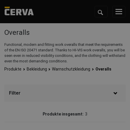
Overalls
Functional, modern and fitting work overalls that meet the requirements
of the EN ISO 20471 standard. Thanks to HI-VIS work overalls, you will be
seen even in reduced visibility conditions, and the clothing will withstand
even the most demanding conditions.
Produkte
Bekleidung
Warnschutzkleidung
Overalls
Filter
Marke
Produkte insgesamt:
3
CERVA
(3)