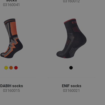
socks
03160012
03160041
DABIH socks
ENIF socks
03160015
03160021