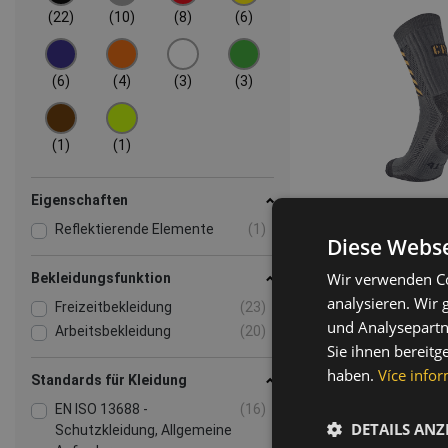
(22)
(10)
(8)
(6)
(6)
(4)
(3)
(3)
(1)
(1)
Eigenschaften
Reflektierende Elemente
(1)
Diese Webse
Wir verwenden Co
Bekleidungsfunktion
KATEA s
analysieren. Wir
Freizeitbekleidung
(23)
03160
und Analysepartn
Arbeitsbekleidung
(20)
Sie ihnen bereitg
haben.
Více infor
Standards für Kleidung
EN ISO 13688 -
(16)
DETAILS ANZ
Schutzkleidung, Allgemeine