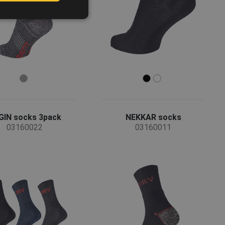
GERMAN
DUTCH
LATVIAN
SPANISH
FRENCH
GIN socks 3pack
NEKKAR socks
03160022
03160011