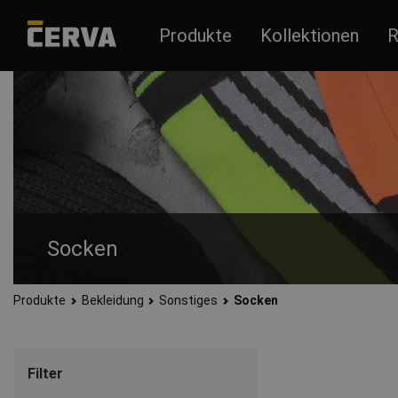
Produkte
Kollektionen
R
Socken
Produkte
Bekleidung
Sonstiges
Socken
High or ankle socks suitable for demanding work environment
Filter