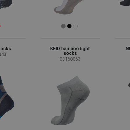
socks
KEID bamboo light
N
socks
043
03160063