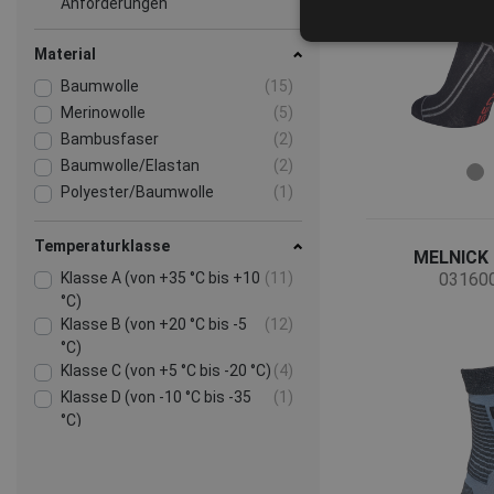
Anforderungen
Material
Baumwolle
(15)
Merinowolle
(5)
Bambusfaser
(2)
Baumwolle/Elastan
(2)
Polyester/Baumwolle
(1)
Temperaturklasse
MELNICK 
Klasse A (von +35 °C bis +10
(11)
03160
°C)
Klasse B (von +20 °C bis -5
(12)
°C)
Klasse C (von +5 °C bis -20 °C)
(4)
Klasse D (von -10 °C bis -35
(1)
°C)