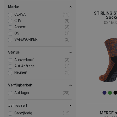
Marke
STIRLING 
CERVA
(11)
Sock
CRV
(9)
03160
Assent
(3)
OS
(3)
SAFEWORKER
(2)
Status
Ausverkauf
(3)
Auf Anfrage
(1)
Neuheit
(1)
Verfügbarkeit
Auf lager
(28)
Jahreszeit
MERGE s
Ganzjährig
(12)