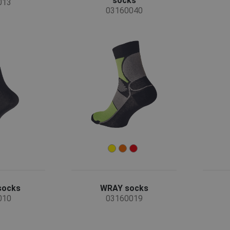
socks
013
03160040
socks
WRAY socks
010
03160019