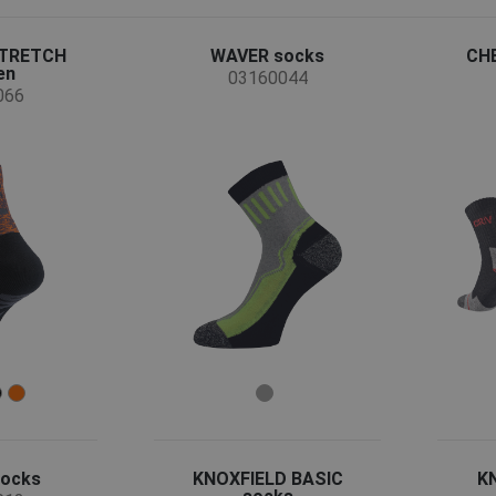
STRETCH
WAVER socks
CHE
en
03160044
066
ocks
KNOXFIELD BASIC
K