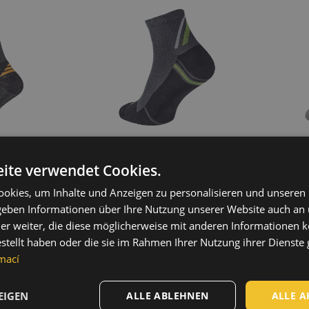
ite verwendet Cookies.
okies, um Inhalte und Anzeigen zu personalisieren und unseren
ocks
KAUS socks
 geben Informationen über Ihre Nutzung unserer Website auch an
037
03160062
er weiter, die diese möglicherweise mit anderen Informationen k
estellt haben oder die sie im Rahmen Ihrer Nutzung ihrer Dienst
mací
EIGEN
ALLE ABLEHNEN
ALLE A