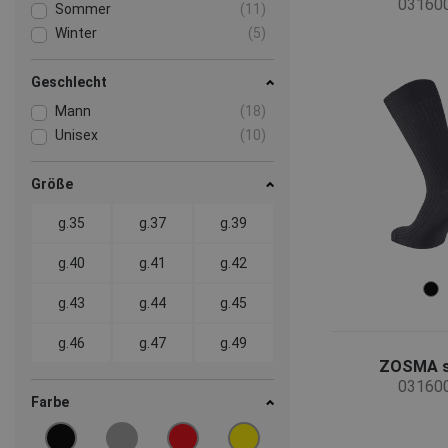
03160
Sommer
(11)
Winter
(5)
Geschlecht
Mann
(18)
Unisex
(10)
Größe
g.35
g.37
g.39
g.40
g.41
g.42
g.43
g.44
g.45
g.46
g.47
g.49
ZOSMA 
03160
Farbe