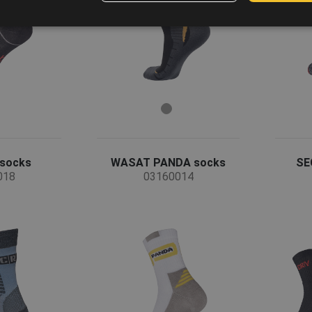
socks
WASAT PANDA socks
SE
018
03160014