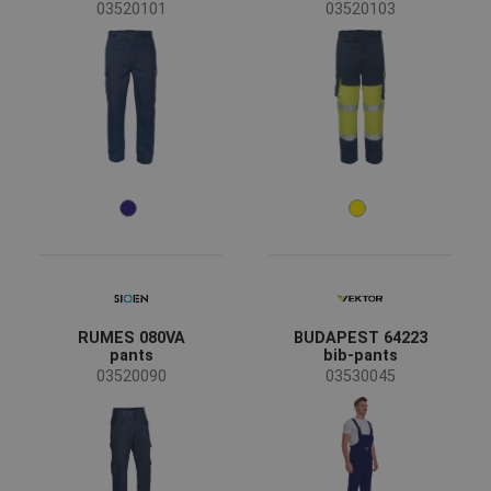
03520101
03520103
Baugewerbe
(2)
Bergbau
(4)
Chemische Industrie
(4)
Energie und Telekommunikation
(6)
Maschinenbau
(1)
Schwerindustrie
(4)
Größe
S
M
L
RUMES 080VA
BUDAPEST 64223
XL
XXL
XS
pants
bib-pants
03520090
03530045
3XL
4XL
5XL
38
40
42
44
46
46L