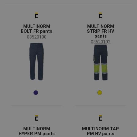
CERVA
(4)
Vektor
(2)
MULTINORM
MULTINORM
Status
BOLT FR pants
STRIP FR HV
pants
Auf Anfrage
(13)
03520100
03520102
Verfügbarkeit
Auf lager
(5)
Jahreszeit
Ganzjährig
(18)
Geschlecht
Mann
(17)
Unisex
(1)
MULTINORM
MULTINORM TAP
Industrie
HYPER PM pants
PM HV pants