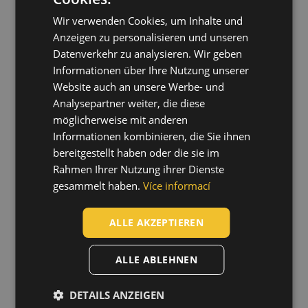
ENGLISH
Baumwolle/Polyester
03020095
03520082
(2)
Modacryl/Baumwolle
Wir verwenden Cookies, um Inhalte und
(2)
CZECH
Anzeigen zu personalisieren und unseren
HUNGARIAN
Datenverkehr zu analysieren. Wir geben
Informationen über Ihre Nutzung unserer
SLOVAK
Website auch an unsere Werbe- und
ROMANIAN
Analysepartner weiter, die diese
POLISH
möglicherweise mit anderen
Informationen kombinieren, die Sie ihnen
GERMAN
bereitgestellt haben oder die sie im
DUTCH
Rahmen Ihrer Nutzung ihrer Dienste
gesammelt haben.
Více informací
LATVIAN
WITHAM pants
TIELSON pants
SPANISH
ALLE AKZEPTIEREN
03520114
03520113
FRENCH
ALLE ABLEHNEN
DETAILS ANZEIGEN