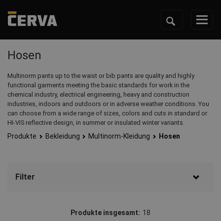
Hosen
Multinorm pants up to the waist or bib pants are quality and highly
functional garments meeting the basic standards for work in the
chemical industry, electrical engineering, heavy and construction
industries, indoors and outdoors or in adverse weather conditions. You
can choose from a wide range of sizes, colors and cuts in standard or
HI-VIS reflective design, in summer or insulated winter variants.
Produkte
Bekleidung
Multinorm-Kleidung
Hosen
Filter
Marke
Produkte insgesamt:
18
Sioen
(12)