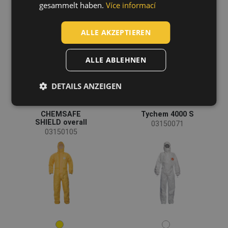
gesammelt haben.
Více informací
LATVIAN
SPANISH
ALLE AKZEPTIEREN
FRENCH
ALLE ABLEHNEN
DETAILS ANZEIGEN
CHEMSAFE
Tychem 4000 S
SHIELD overall
03150071
03150105