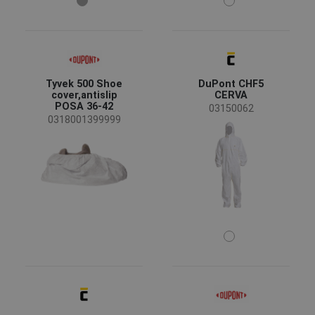
Jahreszeit
Ganzjährig
(47)
Geschlecht
Tyvek 500 Shoe
DuPont CHF5
cover,antislip
CERVA
Unisex
(24)
POSA 36-42
03150062
0318001399999
Mann
(20)
Frau
(3)
Industrie
Chemische Industrie
(25)
Gastronomie und Hotellerie
(19)
Gesundheits- und Sozialwesen
(10)
Landwirtschaft, Forstwirtschaft, Fischerei
(2)
Farbe