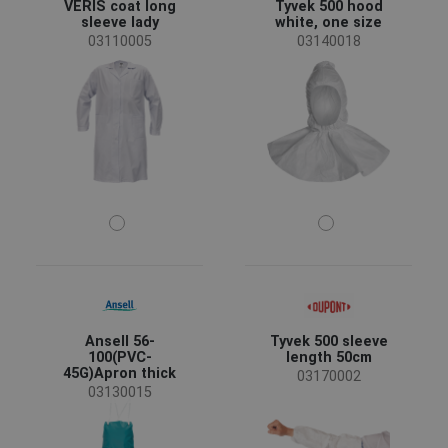
VERIS coat long
Tyvek 500 hood
(47)
(14)
(7)
(3)
sleeve lady
white, one size
03110005
03140018
(3)
(3)
(1)
(1)
Eigenschaften
Atmungsaktiv
(5)
gegklebte Nähte
(1)
Bekleidungsfunktion
Arbeitsbekleidung
(47)
Sonderbekleidung
(20)
Schutzoverall
(17)
Weiße Bekleidung
(6)
Ansell 56-
Tyvek 500 sleeve
100(PVC-
length 50cm
45G)Apron thick
03170002
Standards für Kleidung
03130015