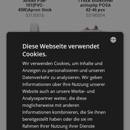
Ansell P56-
TYVEK shoecover
101(PVC-
antisplip POSA
45W)Apron thick
42-46 pcs
03130016
03180004
Diese Webseite verwendet
Cookies.
ENGLISH
Wir verwenden Cookies, um Inhalte und
CZECH
Anzeigen zu personalisieren und unseren
HUNGARIAN
Datenverkehr zu analysieren. Wir geben
Informationen über Ihre Nutzung unserer
SLOVAK
Website auch an unsere Werbe- und
ROMANIAN
Analysepartner weiter, die diese
TYVEK shoe
VOLANS chef cap
cover POS0 -pcs
low white
POLISH
möglicherweise mit anderen
03180003
03140006
Informationen kombinieren, die Sie ihnen
GERMAN
bereitgestellt haben oder die sie im
DUTCH
Rahmen Ihrer Nutzung ihrer Dienste