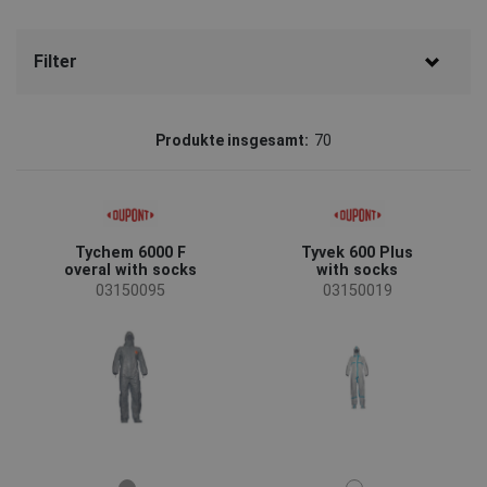
Filter
Marke
Produkte insgesamt:
70
DuPont
(35)
CERVA
(23)
3M
(6)
Ansell
(4)
Tychem 6000 F
Tyvek 600 Plus
Sioen
(2)
overal with socks
with socks
03150095
03150019
Status
Auf Anfrage
(35)
Ausverkauf
(2)
neue Größe
(1)
Verfügbarkeit
Auf lager
(41)