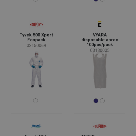
Tyvek 500 Xpert
VYARA
Ecopack
disposable apron
100pcs/pack
03150069
03130005