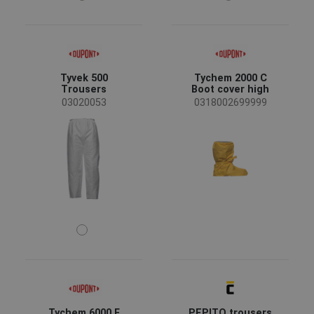
Tyvek 500
Tychem 2000 C
Trousers
Boot cover high
03020053
0318002699999
Tychem 6000 F
PEPITO trousers