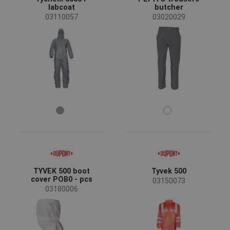
labcoat
butcher
03110057
03020029
TYVEK 500 boot
Tyvek 500
cover POB0 - pcs
03150073
03180006