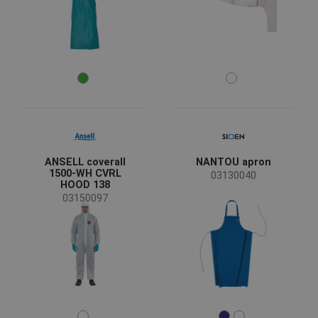
EN ISO 13688 - Schutzkleidung, Allgemeine
(25)
Anforderungen
EN 13034 – Schutzkleidung gegen flüssige
(18)
Chemikalien (begrenzter Schutz)
EN 13982 - Protective clothing against solid
(18)
particulates
EN 1149 - Schutzkleidung - Elektrostatische
(17)
Eigenschaften
EN 1073 - Protective clothing against particulate
(15)
Material
radioactive contamination
Vlies-Polypropylen
(11)
Mehr anzeigen
ANSELL coverall
NANTOU apron
Tyvek®
(10)
1500-WH CVRL
03130040
HOOD 138
Baumwolle
(6)
03150097
Polyethylen (PE)
(3)