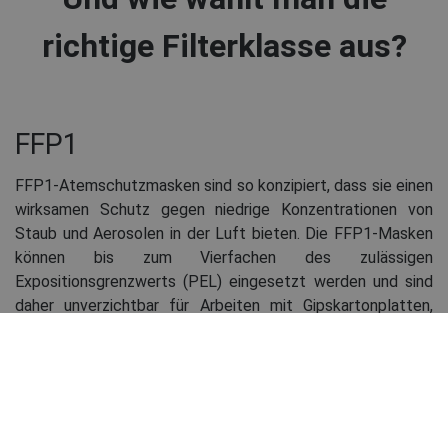
richtige Filterklasse aus?
FFP1
FFP1-Atemschutzmasken sind so konzipiert, dass sie einen
wirksamen Schutz gegen niedrige Konzentrationen von
Staub und Aerosolen in der Luft bieten. Die FFP1-Masken
können bis zum Vierfachen des zulässigen
Expositionsgrenzwerts (PEL) eingesetzt werden und sind
daher unverzichtbar für Arbeiten mit Gipskartonplatten,
Gips, Zement, Getreidestaub und Mehl. Arbeiter, die mit
diesen Materialien arbeiten, können sich auf FFP1-
Atemschutzmasken verlassen, die das Wohlbefinden der
Atemwege in Umgebungen mit minimalen
Partikelkonzentrationen sicherstellen.