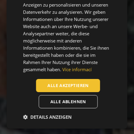
Anzeigen zu personalisieren und unseren
HUNGARIAN
Datenverkehr zu analysieren. Wir geben
Informationen über Ihre Nutzung unserer
SLOVAK
Website auch an unsere Werbe- und
ROMANIAN
Analysepartner weiter, die diese
POLISH
möglicherweise mit anderen
Informationen kombinieren, die Sie ihnen
GERMAN
bereitgestellt haben oder die sie im
DUTCH
Rahmen Ihrer Nutzung ihrer Dienste
gesammelt haben.
Více informací
LATVIAN
SPANISH
ALLE AKZEPTIEREN
FRENCH
ALLE ABLEHNEN
DETAILS ANZEIGEN