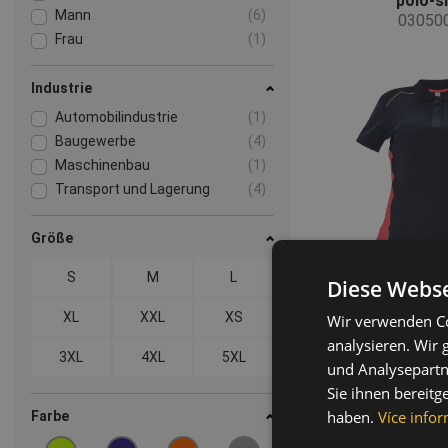
polo-s
Mann
(6)
03050
Frau
(1)
Industrie
Automobilindustrie
(1)
Baugewerbe
(4)
Maschinenbau
(1)
Transport und Lagerung
(4)
Größe
S
M
L
Diese Webse
XL
XXL
XS
Wir verwenden Co
analysieren. Wir
3XL
4XL
5XL
Tiola HV po
und Analysepartn
03050
Sie ihnen bereitg
haben.
Více infor
Farbe