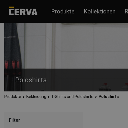
Produkte
Kollektionen
R
Poloshirts
Produkte
Bekleidung
T-Shirts und Poloshirts
Poloshirts
Men’s polo shirts suitable for work and spare time with short
Filter