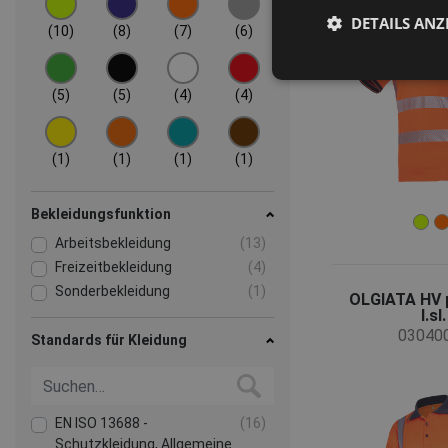
DETAILS ANZ
(10)
(8)
(7)
(6)
(5)
(5)
(4)
(4)
(1)
(1)
(1)
(1)
Bekleidungsfunktion
Arbeitsbekleidung
(13)
Freizeitbekleidung
(4)
Sonderbekleidung
(1)
OLGIATA HV p
l.sl.
03040
Standards für Kleidung
EN ISO 13688 -
(16)
Schutzkleidung, Allgemeine