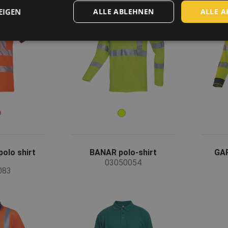
EIGEN
ALLE ABLEHNEN
ALLE A
olo shirt
BANAR polo-shirt
GAR
03050054
083