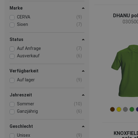
Marke
DHANU pol
CERVA
(9)
03050
Sioen
(7)
Status
Auf Anfrage
(7)
Ausverkauf
(6)
Verfügbarkeit
Auf lager
(9)
Jahreszeit
Sommer
(10)
Ganzjährig
(6)
Geschlecht
KNOXFIEL
Unisex
(9)