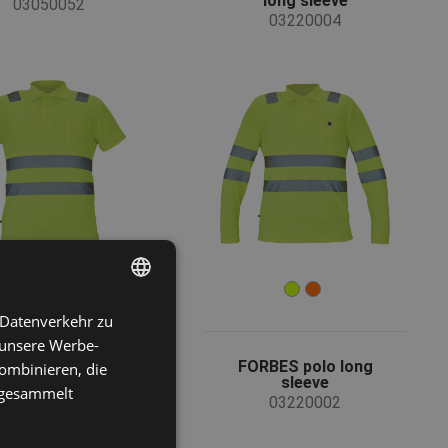
long sleeve
03050052
03220004
 Datenverkehr zu
ENGLISH
 unsere Werbe-
CZECH
BAS HV poloshirt
FORBES polo long
ombinieren, die
long sleeve
sleeve
HUNGARIAN
e gesammelt
03220009
03220002
SLOVAK