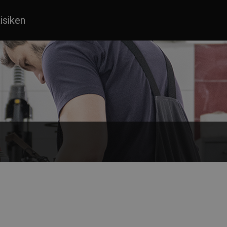
isiken
 or long sleeves and button fastenings.