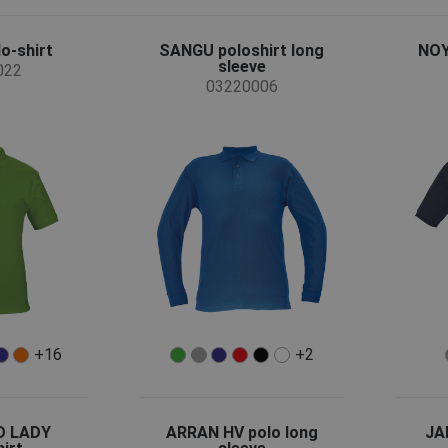
o-shirt
SANGU poloshirt long
NOY
sleeve
022
03220006
+16
+2
D LADY
ARRAN HV polo long
JA