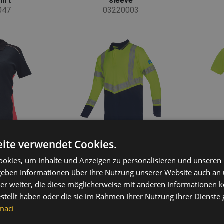
hirt
sleeve
047
03220003
ite verwendet Cookies.
okies, um Inhalte und Anzeigen zu personalisieren und unseren
 geben Informationen über Ihre Nutzung unserer Website auch an
lo shirt
ELGIN ARC polo long
CAS
er weiter, die diese möglicherweise mit anderen Informationen k
sleeve
046
estellt haben oder die sie im Rahmen Ihrer Nutzung ihrer Dienst
03220007
mací