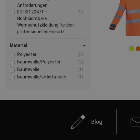
Anforderungen
EN ISO 20471 –
(9)
Hochsichtbare
Warnschutzkleidung für den
professionellen Einsatz
EN ISO 11612 - Hitzeschutz
(4)
Material
EN 1149 - Schutzkleidung -
(4)
Elektrostatische
Polyester
(5)
Eigenschaften
Baumwolle/Polyester
(2)
EN ISO 14116 –
(3)
Baumwolle
(1)
Schutzkleidung gegen Hitze
Baumwolle/antistatisch
(1)
und Flammen
Mehr anzeigen
Blog