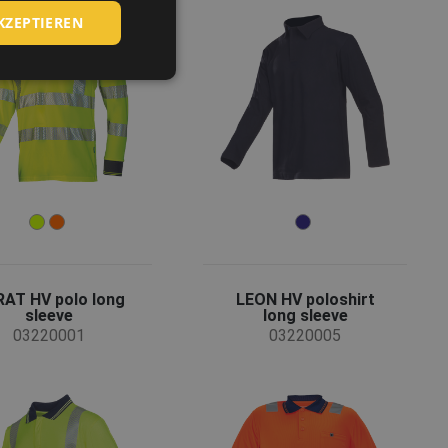
ROMANIAN
KZEPTIEREN
POLISH
GERMAN
DUTCH
LATVIAN
SPANISH
FRENCH
AT HV polo long
LEON HV poloshirt
sleeve
long sleeve
03220001
03220005