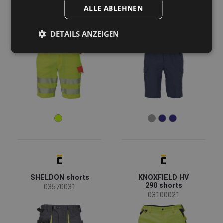
ALLE ABLEHNEN
LATTON shorts
FF JOHAN shorts
03100023
03570016
DETAILS ANZEIGEN
SHELDON shorts
KNOXFIELD HV
290 shorts
03570031
03100021