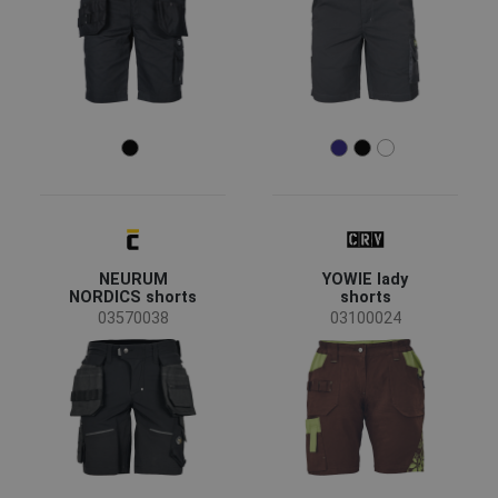
Industrie
Automobilindustrie
(1)
Baugewerbe
(8)
Landwirtschaft, Forstwirtschaft, Fischerei
(3)
Maschinenbau
(4)
Transport und Lagerung
(4)
Größe
34
36
38
NEURUM
YOWIE lady
NORDICS shorts
shorts
40
42
44
03570038
03100024
46
48
50
52
54
56
58
60
62
64
66
68