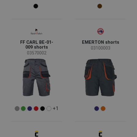
Farbe
(18)
(14)
(12)
(8)
FF CARL BE-01-
EMERTON shorts
009 shorts
03100003
(7)
(6)
(4)
(4)
03570002
(4)
(3)
(3)
(1)
Eigenschaften
Reflektierende Elemente
(13)
Abnehmbare Taschen
(2)
+1
Bekleidungsfunktion
Arbeitsbekleidung
(28)
Freizeitbekleidung
(6)