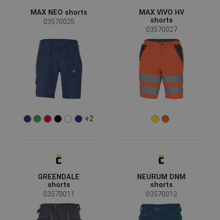
Recycelte Kleidung
(1)
MAX NEO shorts
MAX VIVO HV
shorts
03570025
03570027
Standards für Kleidung
EN ISO 13688 - Schutzkleidung, Allgemeine
(28)
Anforderungen
EN ISO 20471 – Hochsichtbare Warnschutzkleidung
(4)
für den professionellen Einsatz
OEKO-TEX® STANDARD 100
(2)
Material
+2
Polyester/Baumwolle
(13)
Baumwolle/Elastan
(4)
Trifibetex
GREENDALE
NEURUM DNM
(4)
shorts
shorts
Baumwolle
(2)
03570011
03570012
Baumwolle/Polyester
(2)
Mehr anzeigen