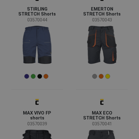
CRV
(1)
STIRLING
EMERTON
STRETCH Shorts
STRETCH Shorts
Status
03570044
03570043
Ausverkauf
(11)
Bestseller
(3)
Neuheit
(1)
Verfügbarkeit
Auf lager
(29)
Jahreszeit
Sommer
(27)
Ganzjährig
(1)
Geschlecht
MAX VIVO FP
MAX ECO
shorts
STRETCH Shorts
Mann
(28)
03570039
03570041
Frau
(1)