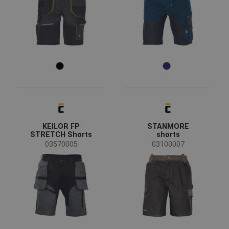
Passform
Relax
(13)
Standard
(5)
Slim
(3)
Regular
(1)
KEILOR FP
STANMORE
STRETCH Shorts
shorts
03570005
03100007