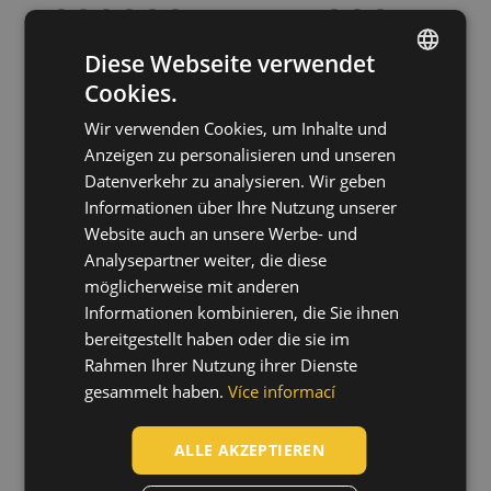
+2
Diese Webseite verwendet
Cookies.
ENGLISH
Wir verwenden Cookies, um Inhalte und
CZECH
EMERTON PLUS
KNOXFIELD 275
Anzeigen zu personalisieren und unseren
shorts
shorts
HUNGARIAN
Datenverkehr zu analysieren. Wir geben
03100029
03100022
Informationen über Ihre Nutzung unserer
SLOVAK
Website auch an unsere Werbe- und
ROMANIAN
Analysepartner weiter, die diese
POLISH
möglicherweise mit anderen
Informationen kombinieren, die Sie ihnen
GERMAN
bereitgestellt haben oder die sie im
DUTCH
Rahmen Ihrer Nutzung ihrer Dienste
gesammelt haben.
Více informací
LATVIAN
SPANISH
ALLE AKZEPTIEREN
FRENCH