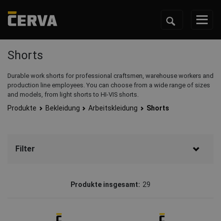
Shorts
Durable work shorts for professional craftsmen, warehouse workers and
production line employees. You can choose from a wide range of sizes
and models, from light shorts to HI-VIS shorts.
Produkte
Bekleidung
Arbeitskleidung
Shorts
Filter
Marke
Produkte insgesamt:
29
CERVA
(24)
Australian Line
(2)
Fridrich & Fridrich
(2)