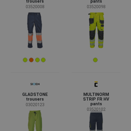
trousers
pants
03520008
03520098
EN ISO 20471 – Hochsichtbare
(36)
Warnschutzkleidung für den professionellen
Einsatz
EN ISO 13688 - Schutzkleidung, Allgemeine
(36)
Anforderungen
EN 343 – Schutz gegen Regen
(8)
OEKO-TEX® STANDARD 100
(5)
EN 1149 - Schutzkleidung - Elektrostatische
(4)
Material
Eigenschaften
Mehr anzeigen
Polyester/Baumwolle
(15)
LUMICOTEX
(4)
GLADSTONE
MULTINORM
Polyester / PU-Membran
(4)
trousers
STRIP FR HV
pants
03020123
Trifibetex VIS
(2)
03520102
Baumwolle/antistatisch
(1)
Mehr anzeigen