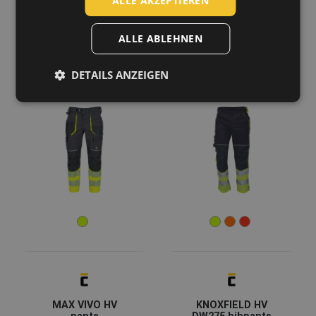
ALLE AKZEPTIEREN
FRENCH
ALLE ABLEHNEN
SHELDON HV DW
KNOXFIELD HV
DETAILS ANZEIGEN
pants
DW275 pants
03520099
03020326A
MAX VIVO HV
KNOXFIELD HV