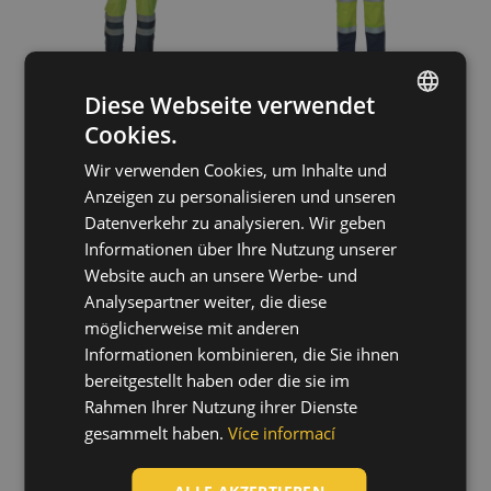
Passform
Relax
(26)
Slim
(2)
Regular
(1)
Diese Webseite verwendet
Cookies.
ENGLISH
Wir verwenden Cookies, um Inhalte und
CZECH
Anzeigen zu personalisieren und unseren
HUNGARIAN
Datenverkehr zu analysieren. Wir geben
MULTINORM TAP
KNOXFIELD HV
Informationen über Ihre Nutzung unserer
PM HV pants
FL290 pants
SLOVAK
03520103
03020326
Website auch an unsere Werbe- und
ROMANIAN
Analysepartner weiter, die diese
POLISH
möglicherweise mit anderen
Informationen kombinieren, die Sie ihnen
GERMAN
bereitgestellt haben oder die sie im
DUTCH
Rahmen Ihrer Nutzung ihrer Dienste
gesammelt haben.
Více informací
LATVIAN
SPANISH