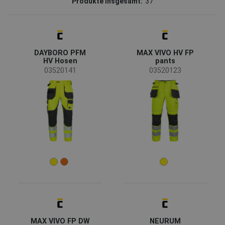
Produkte insgesamt:
37
CERVA
(34)
Sioen
(3)
Status
DAYBORO PFM
MAX VIVO HV FP
Ausverkauf
(7)
HV Hosen
pants
Auf Anfrage
(4)
03520141
03520123
Bestseller
(3)
Verfügbarkeit
Auf lager
(34)
Jahreszeit
Ganzjährig
(35)
Winter
(2)
Geschlecht
Mann
(35)
MAX VIVO FP DW
NEURUM
Unisex
(1)