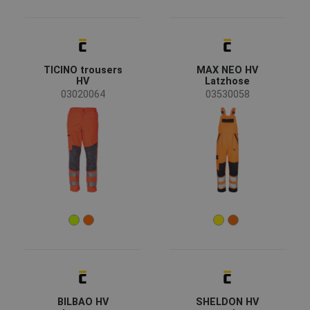
Eigenschaften
TICINO trousers
MAX NEO HV
Taschen für Knieschoner
(15)
HV
Latzhose
Wasserdicht
(8)
03020064
03530058
Atmungsaktiv
(3)
Abnehmbare Taschen
(2)
Reflektierende Elemente
(2)
Mehr anzeigen
Bekleidungsfunktion
Arbeitsbekleidung
(36)
Sonderbekleidung
(1)
Arbeitskleidungs Sets
(1)
Standards für Kleidung
BILBAO HV
SHELDON HV