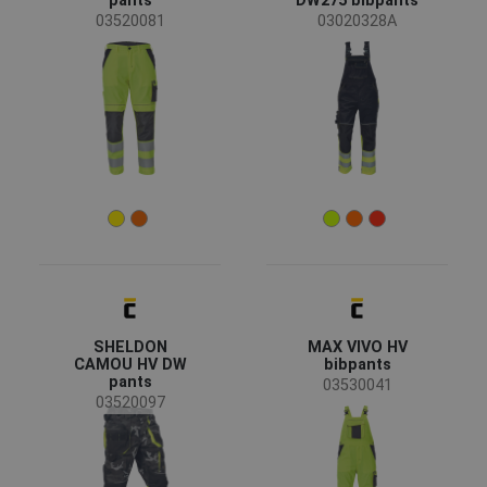
pants
DW275 bibpants
03520081
03020328A
SHELDON
MAX VIVO HV
CAMOU HV DW
bibpants
pants
03530041
03520097