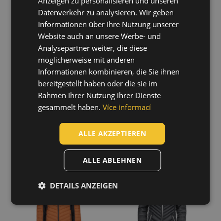
Anzeigen zu personalisieren und unseren
Softshelljacke
03060164
HUNGARIAN
03010724
Regular
(23)
Datenverkehr zu analysieren. Wir geben
Slim
(16)
Informationen über Ihre Nutzung unserer
SLOVAK
Website auch an unsere Werbe- und
ROMANIAN
Analysepartner weiter, die diese
POLISH
möglicherweise mit anderen
Informationen kombinieren, die Sie ihnen
GERMAN
bereitgestellt haben oder die sie im
DUTCH
Rahmen Ihrer Nutzung ihrer Dienste
gesammelt haben.
Více informací
LATVIAN
SPANISH
ALLE AKZEPTIEREN
FRENCH
L-SURE WALSH
L-SURE SYLVIA
Jacke
LADY Jacke
ALLE ABLEHNEN
03010722
03010723
DETAILS ANZEIGEN