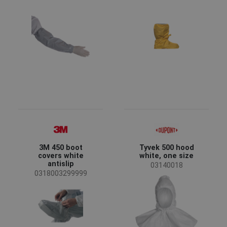
Gesundheits- und Sozialwesen
(5)
Bekleidungsfunktion
Arbeitsbekleidung
(12)
Standards für Kleidung
EN ISO 13688 - Schutzkleidung, Allgemeine
(5)
Anforderungen
Marke
DuPont
(11)
3M
(1)
3M 450 boot
Tyvek 500 hood
covers white
white, one size
antislip
03140018
0318003299999