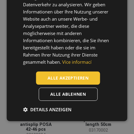
HUNGARIAN
Datenverkehr zu analysieren. Wir geben
Informationen über Ihre Nutzung unserer
SLOVAK
Website auch an unsere Werbe- und
TYVEK 500 boot
Tyvek 500 Boot
ROMANIAN
cover POB0 - pcs
cover with
Analysepartner weiter, die diese
antislip POBA
03180006
POLISH
möglicherweise mit anderen
03180005
Informationen kombinieren, die Sie ihnen
GERMAN
bereitgestellt haben oder die sie im
DUTCH
Rahmen Ihrer Nutzung ihrer Dienste
gesammelt haben.
Více informací
LATVIAN
SPANISH
ALLE AKZEPTIEREN
FRENCH
ALLE ABLEHNEN
DETAILS ANZEIGEN
TYVEK shoecover
Tyvek 500 sleeve
antisplip POSA
length 50cm
42-46 pcs
03170002