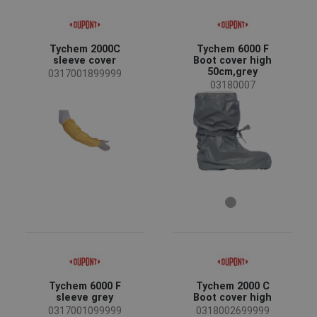
(5)
(1)
Status
Tychem 2000C
Tychem 6000 F
sleeve cover
Boot cover high
Auf Anfrage
(6)
50cm,grey
0317001899999
03180007
Verfügbarkeit
Auf lager
(7)
Jahreszeit
Ganzjährig
(12)
Geschlecht
Unisex
(12)
Industrie
Tychem 6000 F
Tychem 2000 C
Chemische Industrie
(11)
sleeve grey
Boot cover high
Gastronomie und Hotellerie
(3)
0317001099999
0318002699999