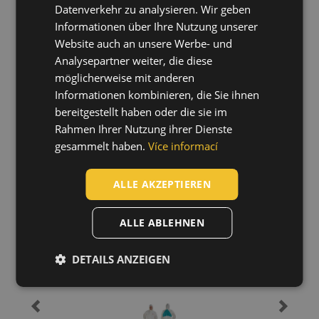
HUNGARIAN
Datenverkehr zu analysieren. Wir geben
Informationen über Ihre Nutzung unserer
SLOVAK
Website auch an unsere Werbe- und
ROMANIAN
Analysepartner weiter, die diese
POLISH
möglicherweise mit anderen
Informationen kombinieren, die Sie ihnen
GERMAN
bereitgestellt haben oder die sie im
DUTCH
Rahmen Ihrer Nutzung ihrer Dienste
Zuletzt angesehene Artikel
gesammelt haben.
Více informací
LATVIAN
SPANISH
ALLE AKZEPTIEREN
FRENCH
3M 4520 coverall
03150044
ALLE ABLEHNEN
DETAILS ANZEIGEN