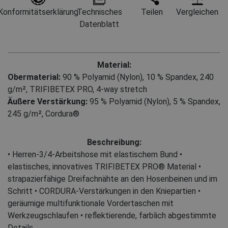
Konformitätserklärung
Technisches
Teilen
Vergleichen
Datenblatt
Material:
Obermaterial:
90 % Polyamid (Nylon)
,
10 % Spandex, 240
g/m²
,
TRIFIBETEX PRO, 4-way stretch
Äußere Verstärkung:
95 % Polyamid (Nylon)
,
5 % Spandex,
245 g/m², Cordura®
Beschreibung:
• Herren-3/4-Arbeitshose mit elastischem Bund •
elastisches, innovatives TRIFIBETEX PRO® Material •
strapazierfähige Dreifachnähte an den Hosenbeinen und im
Schritt • CORDURA-Verstärkungen in den Kniepartien •
geräumige multifunktionale Vordertaschen mit
Werkzeugschlaufen • reflektierende, farblich abgestimmte
Details