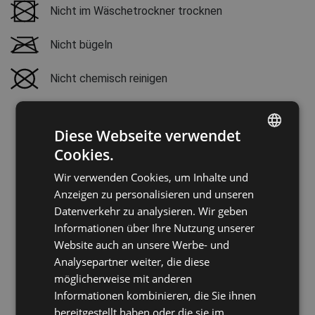
Nicht im Wäschetrockner trocknen
Nicht bügeln
Nicht chemisch reinigen
Diese Webseite verwendet
Cookies.
ENGLISH
Wir verwenden Cookies, um Inhalte und
CZECH
Anzeigen zu personalisieren und unseren
HUNGARIAN
Datenverkehr zu analysieren. Wir geben
Informationen über Ihre Nutzung unserer
SLOVAK
Website auch an unsere Werbe- und
ROMANIAN
Analysepartner weiter, die diese
POLISH
möglicherweise mit anderen
Informationen kombinieren, die Sie ihnen
GERMAN
bereitgestellt haben oder die sie im