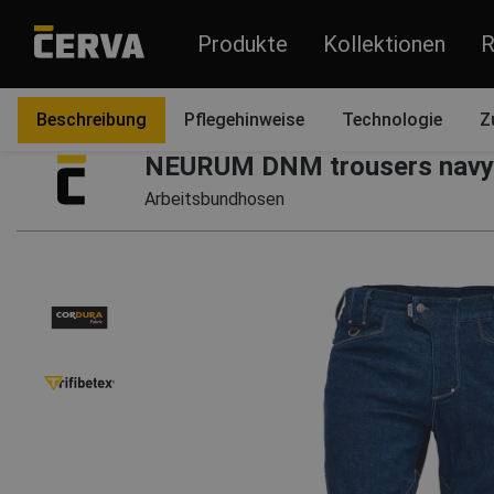
Produkte
Kollektionen
R
Produkte
Bekleidung
Hosen und Overalls
Hosen
Beschreibung
Pflegehinweise
Technologie
Z
NEURUM DNM trousers navy
Arbeitsbundhosen