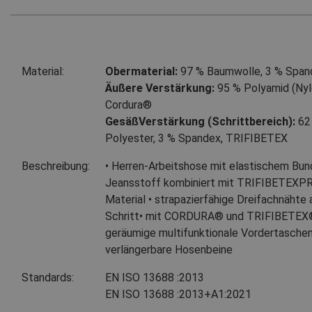
Material:
Obermaterial:
97 % Baumwolle
,
3 % Span
Äußere Verstärkung:
95 % Polyamid (Nyl
Cordura®
GesäßVerstärkung (Schrittbereich):
62
Polyester
,
3 % Spandex, TRIFIBETEX
Beschreibung:
• Herren-Arbeitshose mit elastischem Bun
Jeansstoff kombiniert mit TRIFIBETEX
Material • strapazierfähige Dreifachnähte
Schritt• mit CORDURA® und TRIFIBETEX® 
geräumige multifunktionale Vordertasche
verlängerbare Hosenbeine
Standards:
EN ISO 13688
:2013
EN ISO 13688
:2013+A1:2021