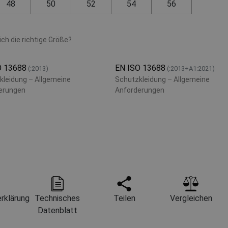
48
50
52
54
56
ch die richtige Größe?
O 13688
EN ISO 13688
(:2013)
(:2013+A1:2021)
kleidung – Allgemeine
Schutzkleidung – Allgemeine
erungen
Anforderungen
rklärung
Technisches
Teilen
Vergleichen
Datenblatt