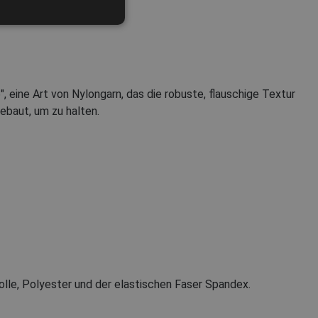
GERMAN
DUTCH
LATVIAN
ine Art von Nylongarn, das die robuste, flauschige Textur
SPANISH
ebaut, um zu halten.
FRENCH
lle, Polyester und der elastischen Faser Spandex.