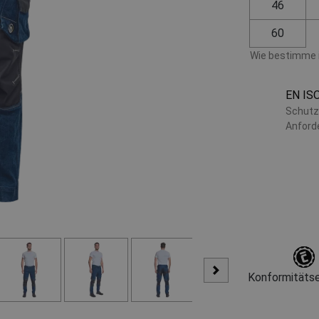
46
60
Wie bestimme i
EN IS
Schutz
Anford
Konformitätse