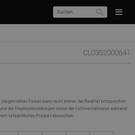
CL0352000641
r dargestellten Farben kann nicht immer der Realität entsprechen
und der Displayeinstellungen sowie der Lichtverhältnisse während
 vom tatsächlichen Produkt abweichen.