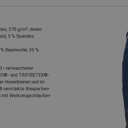
dex, 370 g/m², denim
on)
,
5 % Spandex,
 % Baumwolle
,
35 %
d • verwaschener
PRO®- und TRIFIBETEX®-
 an Hosenbeinen und im
verstärkte Kniepartien•
n mit Werkzeugschlaufen•