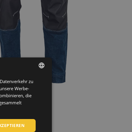
 Datenverkehr zu
ENGLISH
 unsere Werbe-
CZECH
ombinieren, die
HUNGARIAN
e gesammelt
SLOVAK
ROMANIAN
KZEPTIEREN
POLISH