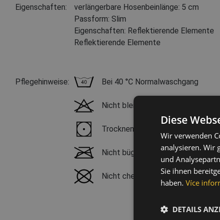
Eigenschaften:
verlängerbare Hosenbeinlänge: 5 cm
Passform: Slim
Eigenschaften: Reflektierende Elemente
Reflektierende Elemente
Pflegehinweise:
Bei 40 °C Normalwaschgang
Nicht bleichen
Diese Webse
Trocknen im Wäschetrockner mögli
Wir verwenden Co
analysieren. Wir
Nicht bügeln
und Analysepartn
Sie ihnen bereitg
Nicht chemisch reinigen
haben.
Více infor
DETAILS ANZ