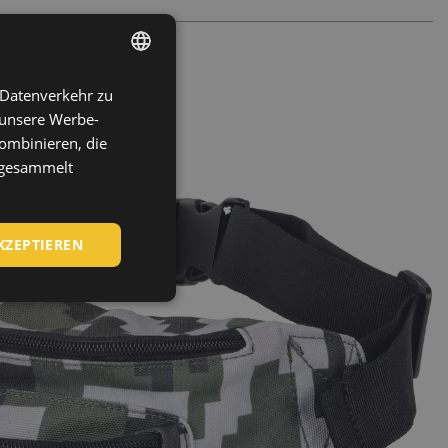
 Datenverkehr zu
ENGLISH
 unsere Werbe-
CZECH
ombinieren, die
HUNGARIAN
e gesammelt
SLOVAK
ROMANIAN
KZEPTIEREN
POLISH
GERMAN
DUTCH
LATVIAN
SPANISH
FRENCH