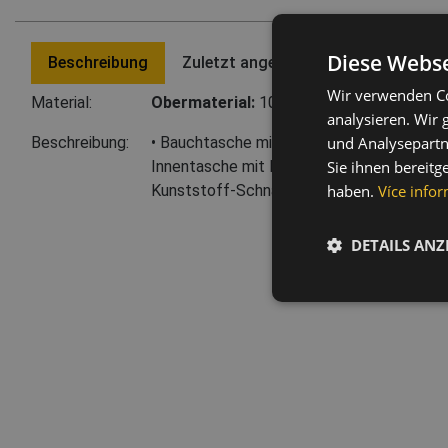
Diese Webse
Beschreibung
Zuletzt angesehene Artikel
Wir verwenden Co
Material:
Obermaterial:
100 % Polyester
analysieren. Wir
und Analysepartn
Beschreibung:
• Bauchtasche mit 3 Fächern im trendigen
Sie ihnen bereitg
Innentasche mit Reißverschluss • Robuster,
haben.
Více infor
Kunststoff-Schnalle
DETAILS ANZ