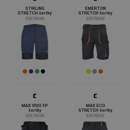
CRV
(1)
STIRLING
EMERTON
STRETCH šortky
STRETCH šortky
Status
03570044
03570043
Doprodej
(10)
Bestseller
(3)
Novinka
(1)
Dostupnost
Skladem
(27)
Sezóny
Letní sezóna
(26)
Celoroční
(1)
Pohlaví
MAX VIVO FP
MAX ECO
šortky
STRETCH šortky
Pánské
(26)
03570039
03570041
Dámské
(1)