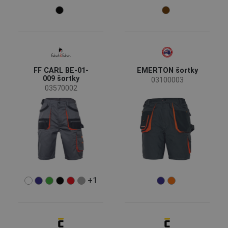
Barva
(16)
(14)
(11)
(8)
FF CARL BE-01-
EMERTON šortky
009 šortky
03100003
(6)
(6)
(4)
(4)
03570002
(4)
(3)
(3)
(1)
Vlastnosti oděvů
Reflexní prvky
(11)
Odepínatelné kapsy
(2)
+1
Funkce oděvů
Pracovní oděvy
(27)
Volnočasové oděvy
(6)