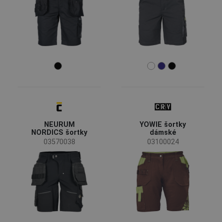
Průmysl
automobilový průmysl
(1)
přeprava a skladování
(4)
stavba
(8)
strojírenství
(4)
zemědělství, lesnictví, rybolov
(3)
Velikost
34
36
38
NEURUM
YOWIE šortky
NORDICS šortky
dámské
40
42
44
03570038
03100024
46
48
50
52
54
56
58
60
62
64
66
68