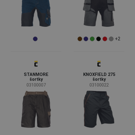
Střih
Relax
(11)
Standard
(5)
Slim
(3)
+2
Regular
(1)
STANMORE
KNOXFIELD 275
šortky
šortky
03100007
03100022