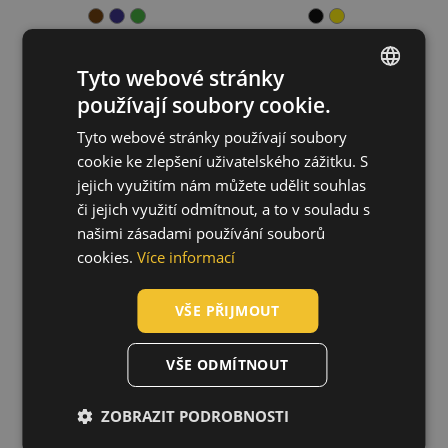
Tyto webové stránky
používají soubory cookie.
ENGLISH
NEURUM CAMOU
MAX VIVO šortky
Tyto webové stránky používají soubory
CZECH
šortky
03570028
cookie ke zlepšení uživatelského zážitku. S
03570008
HUNGARIAN
jejich využitím nám můžete udělit souhlas
či jejich využití odmítnout, a to v souladu s
SLOVAK
našimi zásadami používání souborů
ROMANIAN
cookies.
Více informací
POLISH
VŠE PŘIJMOUT
GERMAN
DUTCH
VŠE ODMÍTNOUT
LATVIAN
ZOBRAZIT PODROBNOSTI
SPANISH
FRENCH