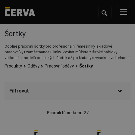
Šortky
Odolné pracovní šortky pro profesionální řemeslníky, skladové
pracovníky i zaměstnance u linky. Vybírat můžete z široké nabídky
velikostí a modelů od lehkých šortek až po kraťasy s vysokou viditelností.
Produkty
Oděvy
Pracovní oděvy
Šortky
Filtrovat
Značka
Produktů celkem:
27
CERVA
(22)
Australian Line
(2)
Fridrich & Fridrich
(2)