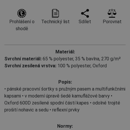
Prohlášení o
Technický list
Sdílet
Porovnat
shodě
Materiál:
Svrchní materiál:
65 % polyester
,
35 % bavlna, 270 g/m²
Svrchní zesílená vrstva:
100 % polyester, Oxford
Popis:
• pánské pracovní šortky s pružným pasem a multifunkčními
kapsami • v moderní úpravě šedé kamuflážové barvy •
Oxford 600D zesílené spodní částí kapes • odolné trojité
prošití nohavic a sedu • reflexní prvky
Normy: