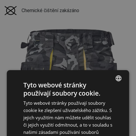
Chemické čištění zakázáno
Tyto webové stránky
používají soubory cookie.
ENGLISH
Tyto webové stránky používají soubory
CZECH
cookie ke zlepšení uživatelského zážitku. S
HUNGARIAN
jejich využitím nám můžete udělit souhlas
či jejich využití odmítnout, a to v souladu s
SLOVAK
našimi zásadami používání souborů
ROMANIAN