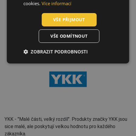
cookies.
Více informací
POLISH
VŠE PŘIJMOUT
GERMAN
DUTCH
Technologie
VŠE ODMÍTNOUT
LATVIAN
ZOBRAZIT PODROBNOSTI
SPANISH
FRENCH
YKK - "Malé části, velký rozdíl". Produkty značky YKK jsou
sice malé, ale poskytují velkou hodnotu pro každého
zákazníka.