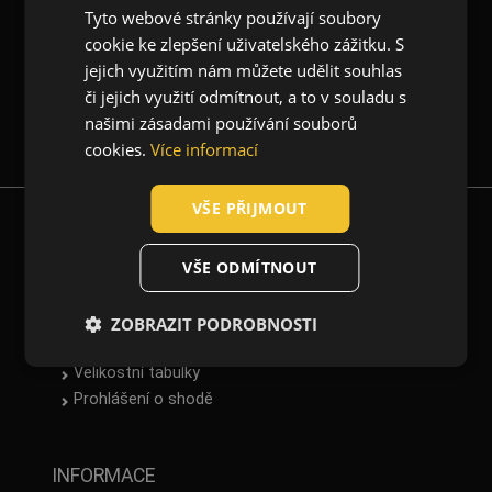
Tyto webové stránky používají soubory
O nás
CZECH
cookie ke zlepšení uživatelského zážitku. S
HUNGARIAN
jejich využitím nám můžete udělit souhlas
či jejich využití odmítnout, a to v souladu s
SLOVAK
Newsletter
našimi zásadami používání souborů
ROMANIAN
cookies.
Více informací
POLISH
VŠE PŘIJMOUT
GERMAN
KE STAŽENÍ
DUTCH
VŠE ODMÍTNOUT
LATVIAN
Katalog
Normy
ZOBRAZIT PODROBNOSTI
SPANISH
Technické listy
FRENCH
Velikostní tabulky
Prohlášení o shodě
INFORMACE