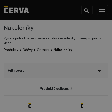
Nákoleníky
Vysoce pohodlné pěnové nebo gelové nákoleníky určené pro práci v
kleče.
Produkty
Oděvy
Ostatní
Nákoleníky
Filtrovat
Značka
Produktů celkem:
2
CERVA
(2)
Dostupnost
Skladem
(1)