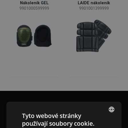
Nákoleník GEL
LAIDE nákoleník
9901000599999
9901001399999
Sezóny
Celoroční
(2)
Pohlaví
Pánské
(2)
Funkce oděvů
Pracovní oděvy
(2)
Blog
Kontakt
Tyto webové stránky
používají soubory cookie.
ENGLISH