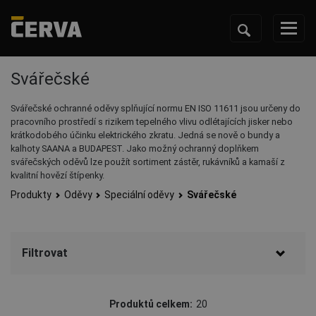
Svářečské
Svářečské ochranné oděvy splňující normu EN ISO 11611 jsou určeny do
pracovního prostředí s rizikem tepelného vlivu odlétajících jisker nebo
krátkodobého účinku elektrického zkratu. Jedná se nově o bundy a
kalhoty SAANA a BUDAPEST. Jako možný ochranný doplňkem
svářečských oděvů lze použít sortiment zástěr, rukávníků a kamaší z
kvalitní hovězí štípenky.
Produkty
Oděvy
Speciální oděvy
Svářečské
Filtrovat
Značka
Produktů celkem:
20
CERVA
(15)