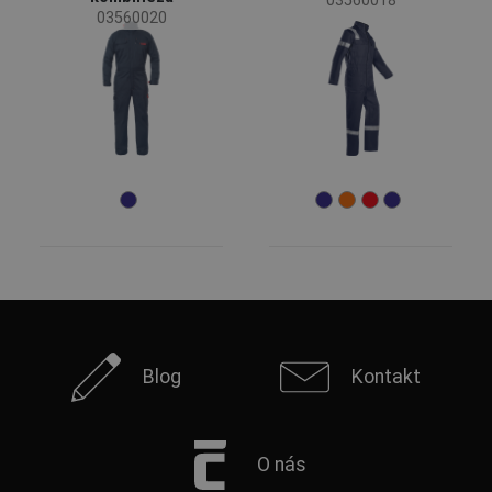
03560018
03560020
Blog
Kontakt
O nás