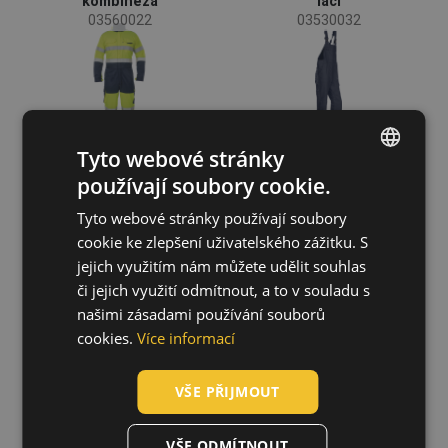
kombinéza
lacl
Kůže
(1)
03560022
03530032
Softshell
(1)
Tyto webové stránky
používají soubory cookie.
ENGLISH
Tyto webové stránky používají soubory
CZECH
cookie ke zlepšení uživatelského zážitku. S
HUNGARIAN
jejich využitím nám můžete udělit souhlas
či jejich využití odmítnout, a to v souladu s
SLOVAK
MULTINORM
SARTIS 079VA
našimi zásadami používání souborů
STROKE FR HV
bunda
ROMANIAN
cookies.
Více informací
kombinéza
03510043
03560021
POLISH
VŠE PŘIJMOUT
GERMAN
DUTCH
VŠE ODMÍTNOUT