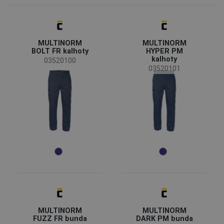
Sioen
(5)
Status
MULTINORM
MULTINORM
Na objednávku
(4)
BOLT FR kalhoty
HYPER PM
kalhoty
03520100
03520101
Dostupnost
Skladem
(20)
Sezóny
Celoroční
(20)
Pohlaví
Pánské
(20)
Průmysl
MULTINORM
MULTINORM
FUZZ FR bunda
DARK PM bunda