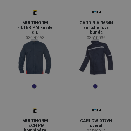
MULTINORM
CARDINIA 9634N
FILTER PM košile
softshellová
d.r.
bunda
03070053
03510036
MULTINORM
CARLOW 017VN
TECH PM
overal
kombinéza