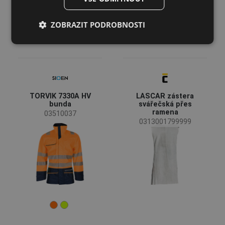
LATVIAN
ZOBRAZIT PODROBNOSTI
SPANISH
FRENCH
TORVIK 7330A HV
LASCAR zástera
bunda
svářečská přes
ramena
03510037
0313001799999