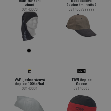
multifunkční
baseballová
zimní
čepice tm. hnědá
03140070
0314007399999
Materiál
Netkaný polypropylen
(2)
VAPI jednorázová
TIWI čepice
čepice 100ks/bal
fleece
03140001
03140065