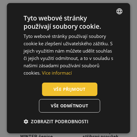
Tyto webové stránky
používají soubory cookie.
ENGLISH
DESMAN
CLEEVE RFLX
baseballová
čepice
Tyto webové stránky používají soubory
CZECH
čepice
03140130
cookie ke zlepšení uživatelského zážitku. S
0314002599999
HUNGARIAN
jejich využitím nám můžete udělit souhlas
či jejich využití odmítnout, a to v souladu s
SLOVAK
našimi zásadami používání souborů
ROMANIAN
cookies.
Více informací
POLISH
VŠE PŘIJMOUT
GERMAN
DUTCH
VŠE ODMÍTNOUT
LATVIAN
ZOBRAZIT PODROBNOSTI
SPANISH
FRENCH
KNOXFIELD
ALZETTE čepice
WINTER čepice
stříbrný proužek