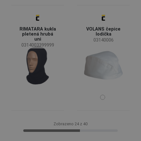
RIMATARA kukla
VOLANS čepice
pletená hrubá
lodička
uni
03140006
0314003399999
Zobrazeno 24 z 40