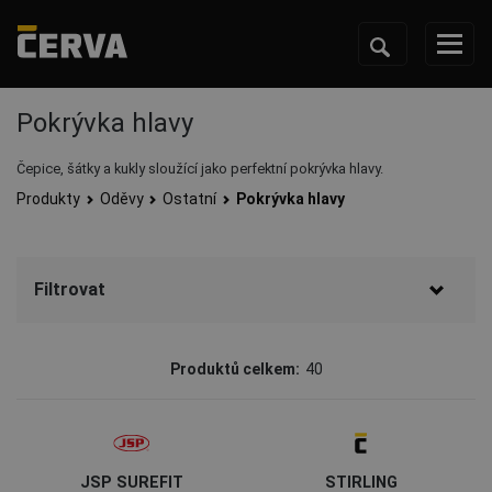
Pokrývka hlavy
Čepice, šátky a kukly sloužící jako perfektní pokrývka hlavy.
Produkty
Oděvy
Ostatní
Pokrývka hlavy
Filtrovat
Značka
Produktů celkem:
40
CERVA
(26)
Australian Line
(4)
JSP SUREFIT
STIRLING