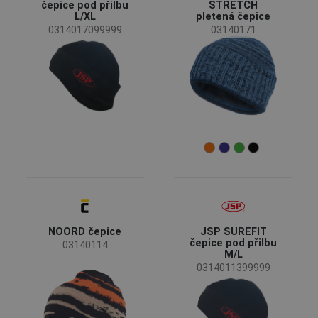
CRV
(4)
čepice pod přilbu
STRETCH
L/XL
pletená čepice
JSP
(2)
0314017099999
03140171
SAFEWORKER
(2)
Assent
(1)
OS
(1)
Status
Doprodej
(4)
Novinka
(2)
Dostupnost
Skladem
(39)
Sezóny
NOORD čepice
JSP SUREFIT
Celoroční
(20)
čepice pod přilbu
03140114
Zimní sezóna
(12)
M/L
0314011399999
Letní sezóna
(1)
Pohlaví