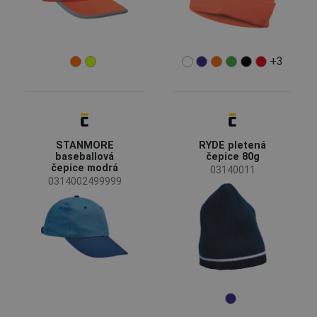
+3
STANMORE
RYDE pletená
baseballová
čepice 80g
čepice modrá
03140011
0314002499999