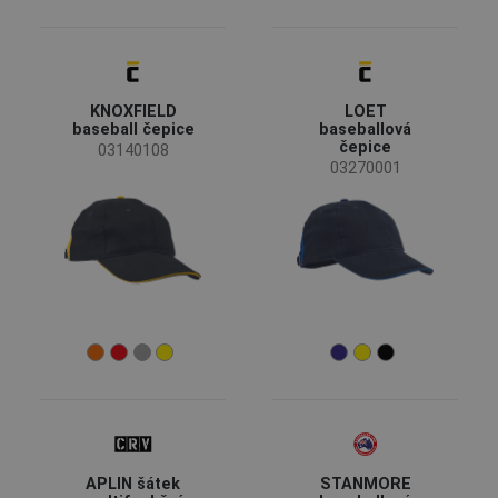
(23)
(14)
(9)
(9)
(9)
(8)
(8)
(7)
KNOXFIELD
LOET
baseball čepice
baseballová
čepice
(7)
03140108
(7)
(1)
03270001
Vlastnosti oděvů
Reflexní prvky
(2)
Funkce oděvů
Pracovní oděvy
(30)
Volnočasové oděvy
(28)
Bílé oděvy
(3)
Normy pro použití oděvů
EN ISO 13688 - obecné požadavky ochranných
(8)
APLIN šátek
STANMORE
oděvů