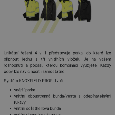
Unikátní řešení 4 v 1 představuje parka, do které lze
připnout jednu z tří vnitřních vložek. Je na vašem
rozhodnutí a počasí, kterou kombinaci využijete. Každý
oděv lze navíc nosit i samostatně.
Systém KNOXFIELD PROFI tvoří:
vnější parka
vnitřní oboustranná bunda/vesta s odepínatelnými
rukávy
vnitřní sofsthellová bunda
vnitřní oboustranná mikina