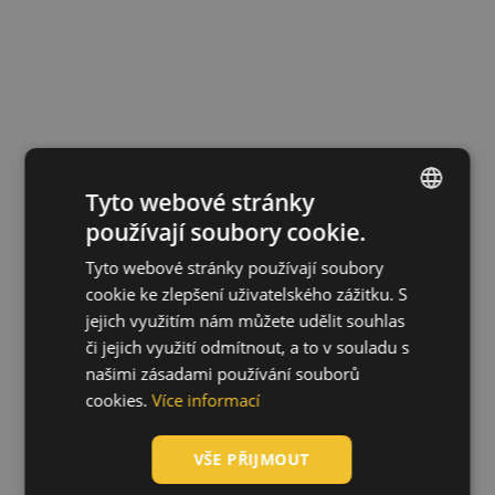
Tyto webové stránky
používají soubory cookie.
ENGLISH
Tyto webové stránky používají soubory
CZECH
cookie ke zlepšení uživatelského zážitku. S
HUNGARIAN
jejich využitím nám můžete udělit souhlas
či jejich využití odmítnout, a to v souladu s
SLOVAK
našimi zásadami používání souborů
ROMANIAN
cookies.
Více informací
POLISH
VŠE PŘIJMOUT
GERMAN