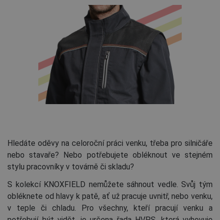
Hledáte oděvy na celoroční práci venku, třeba pro silničáře
nebo stavaře? Nebo potřebujete obléknout ve stejném
stylu pracovníky v továrně či skladu?
S kolekcí KNOXFIELD nemůžete sáhnout vedle. Svůj tým
obléknete od hlavy k patě, ať už pracuje uvnitř, nebo venku,
v teple či chladu. Pro všechny, kteří pracují venku a
potřebují být vidět, je určena řada HVPS, která vyhovuje