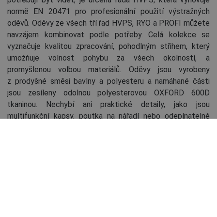
normě EN 20471 pro profesionální použití výstražných
oděvů. Oděvy ze všech tří řad HVPS, RYO a PROFI můžete
navzájem kombinovat podle potřeby. Celá kolekce se
vyznačuje kvalitou zpracování, pohodlným střihem, který
umožňuje volnost pohybu za všech okolností, a
promyšlenou volbou materiálů. Oděvy jsou vyrobeny
z prodyšné směsi bavlny a polyesteru a namáhané části
jsou zesíleny odolnou polyesterovou OXFORD 600D
tkaninou. Nechybí ani praktické detaily, jako jsou
multifunkční kapsy, poutka na nářadí nebo odepínatelné
kapuce a rukávy u bund a vest. Funkčnost a širokou oblast
použití celé kolekce pak podtrhují doplňky laděné ve
stejném stylu.