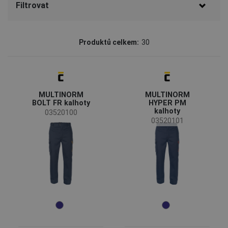
Filtrovat
Značka
Produktů celkem:
30
CERVA
(19)
Batmetall
(6)
Sioen
(5)
MULTINORM
MULTINORM
Status
BOLT FR kalhoty
HYPER PM
kalhoty
Na objednávku
(4)
03520100
03520101
Nová velikost
(1)
Dostupnost
Skladem
(24)
Sezóny
Celoroční
(30)