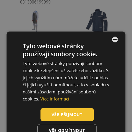
0313006199999
Tyto webové stránky
používají soubory cookie.
ENGLISH
Tyto webové stránky používají soubory
CZECH
cookie ke zlepšení uživatelského zážitku. S
HUNGARIAN
jejich využitím nám můžete udělit souhlas
či jejich využití odmítnout, a to v souladu s
SLOVAK
MULTINORM
Zástěra BÁT
STROKE FR HV
FLEXINOX
našimi zásadami používání souborů
ROMANIAN
kombinéza
45x72cm
cookies.
Více informací
03560021
0313006099999
POLISH
VŠE PŘIJMOUT
GERMAN
DUTCH
VŠE ODMÍTNOUT