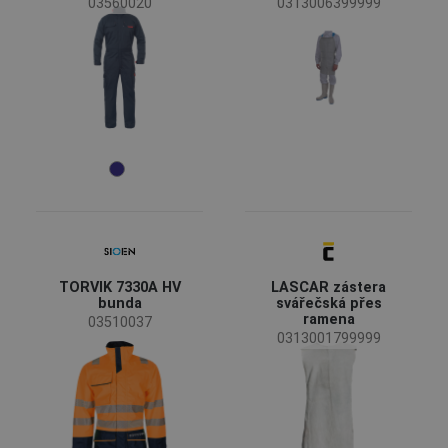
03560020
0313006399999
TORVIK 7330A HV
LASCAR zástera
bunda
svářečská přes
ramena
03510037
0313001799999