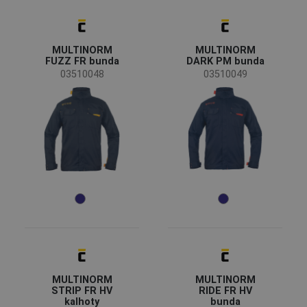
Pohlaví
Pánské
(20)
Unisex
(10)
MULTINORM
MULTINORM
FUZZ FR bunda
DARK PM bunda
Průmysl
03510048
03510049
automobilový průmysl
(4)
chemický průmysl
(14)
energie a telekomunikace
(14)
hornictví a těžba
(12)
jídlo a pohostinství
(6)
strojírenství
(4)
těžký průmysl
(15)
Barva
MULTINORM
MULTINORM
(23)
(6)
(4)
(4)
STRIP FR HV
RIDE FR HV
kalhoty
bunda