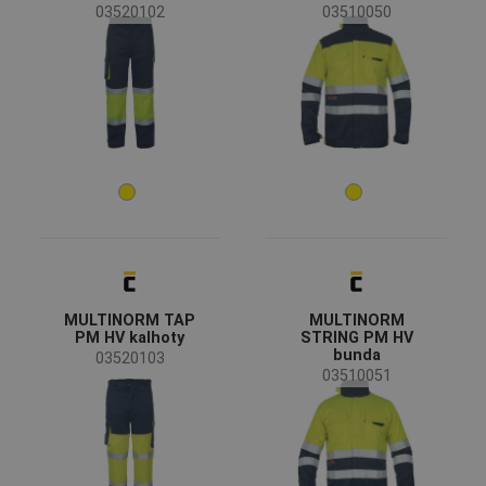
03520102
03510050
(4)
(1)
(1)
(1)
(1)
Vlastnosti oděvů
Prodyšné oděvy
(2)
Nehořlavá úprava
(1)
Voděodolné oděvy
(1)
Větruodolné oděvy
(1)
MULTINORM TAP
MULTINORM
Funkce oděvů
PM HV kalhoty
STRING PM HV
bunda
03520103
Pracovní oděvy
(24)
03510051
Speciální oděvy
(11)
Ochranné kombinézy
(5)
Reflexní oděvy
(3)