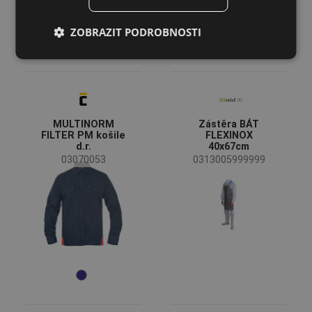
LATVIAN
ZOBRAZIT PODROBNOSTI
SPANISH
FRENCH
MULTINORM
Zástěra BÁT
FILTER PM košile
FLEXINOX
d.r.
40x67cm
03070053
0313005999999