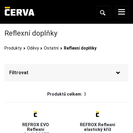
Reflexní doplňky
Produkty
Oděvy
Ostatní
Reflexní doplňky
Filtrovat
Značka
Produktů celkem:
3
CERVA
(3)
Status
Výběh s náhradou
(1)
REFROX EVO
REFROX Reflexní
Brzy v nabídce
(1)
Reflexní
elastický kříž