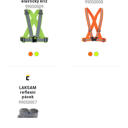
elastický kříž
Novinka
(1)
99050008
99050009
Dostupnost
Skladem
(3)
Sezóny
Celoroční
(3)
Pohlaví
Unisex
(3)
Barva
LAKSAM
reflexní
pásek
(3)
(2)
(1)
99050007
Funkce oděvů
Reflexní oděvy
(3)