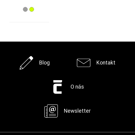
Pracovní oděvy
(2)
Normy pro použití oděvů
EN 13356 - Výstražné doplňky pro neprofesionální
(2)
použití
EN 17353 - Ochranné oděvy - Zvýšená viditelnost pro
(1)
středně rizikové situace
Blog
Kontakt
O nás
Newsletter