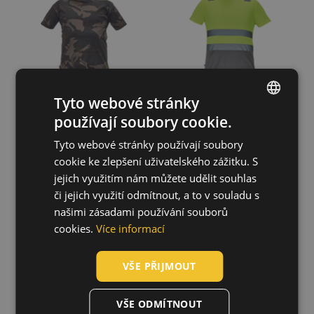
Tyto webové stránky
používají soubory cookie.
ENGLISH
Tyto webové stránky používají soubory
CZECH
cookie ke zlepšení uživatelského zážitku. S
HUNGARIAN
jejich využitím nám můžete udělit souhlas
NOYO ESD
CADIZ HV
či jejich využití odmítnout, a to v souladu s
SLOVAK
polokošile
polokošile
našimi zásadami používání souborů
03050050
03050053
ROMANIAN
cookies.
Více informací
POLISH
VŠE PŘIJMOUT
GERMAN
DUTCH
VŠE ODMÍTNOUT