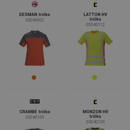
EN 61340 - ochrana elektronických součástek před
(4)
elektrostatickými jevy
DESMAN tričko
LATTON HV
EN ISO 11612 - ochrana proti teplu a plameni
(2)
tričko
03040002
OEKO-TEX® STANDARD 100
(2)
03040112
Materiál
Zobrazit více
Bavlna
(14)
Polyester
(6)
Bavlna / Antistatické vlákno
(5)
Bavlna / Polyester
(4)
Viskóza
(2)
Zobrazit více
CRAMBE tričko
MONZON HV
tričko
03040109
03040139