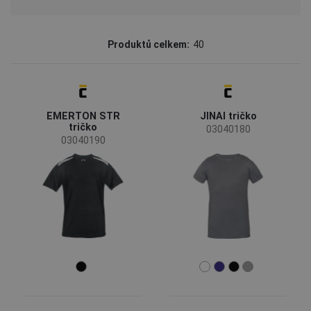
Značka
Produktů celkem:
40
CERVA
(34)
Australian Line
(2)
EMERTON STR
JINAI tričko
Assent
(1)
tričko
03040180
CRV
(1)
03040190
SAFEWORKER
(1)
Sioen
(1)
Status
Doprodej
(17)
Nová velikost
(3)
Na objednávku
(1)