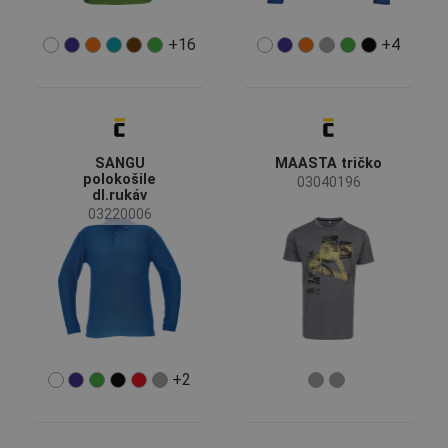
(2)
(1)
(1)
+16
+4
Vlastnosti oděvů
Reflexní prvky
(2)
Funkce oděvů
SANGU
MAASTA tričko
Pracovní oděvy
(24)
polokošile
03040196
dl.rukáv
Volnočasové oděvy
(21)
03220006
Speciální oděvy
(4)
Reflexní oděvy
(1)
Normy pro použití oděvů
+2
EN ISO 13688 - obecné požadavky ochranných
(31)
oděvů
EN ISO 20471 - výstražné oděvy s vysokou
(10)
viditelností pro profesionální použití