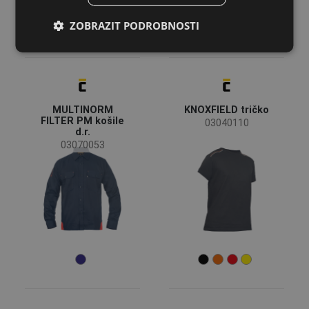
LATVIAN
ZOBRAZIT PODROBNOSTI
SPANISH
FRENCH
MULTINORM
KNOXFIELD tričko
FILTER PM košile
03040110
d.r.
03070053