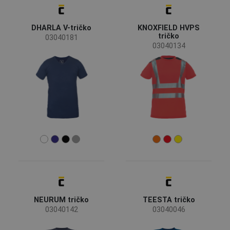
Novinka
(1)
Nová barva
(1)
Zobrazit více
DHARLA V-tričko
KNOXFIELD HVPS
tričko
03040181
03040134
Dostupnost
Skladem
(39)
Sezóny
Letní sezóna
(26)
Celoroční
(12)
Pohlaví
Unisex
(26)
Pánské
(11)
Dámské
(2)
NEURUM tričko
TEESTA tričko
Průmysl
03040142
03040046