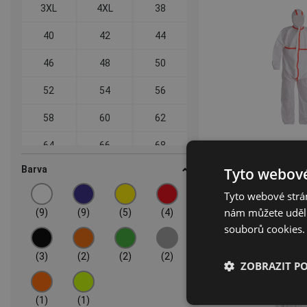
3XL
4XL
38
40
42
44
46
48
50
52
54
56
58
60
62
64
66
68
Barva
Tyto webové
70
72
74
Tyto webové strán
CHEMSAFE C
nám můžete udělit
(9)
(9)
(5)
(4)
03150
souborů cookies.
(3)
(2)
(2)
(2)
ZOBRAZIT P
(1)
(1)