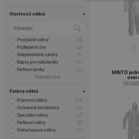
Vlastnosti oděvů
Prodyšné oděvy
(4)
Podlepené švy
(2)
Odepínatelné rukávy
(1)
Kapsy pro nákoleníky
(1)
Reflexní prvky
(1)
MINTO jedn
Zobrazit více
over
03150
Funkce oděvů
Pracovní oděvy
(19)
Ochranné kombinézy
(15)
Speciální oděvy
(7)
Reflexní oděvy
(2)
Volnočasové oděvy
(1)