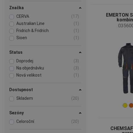
Značka
EMERTON 
CERVA
(17)
kombin
Australian Line
(1)
03560
Fridrich & Fridrich
(1)
Sioen
(1)
Status
Doprodej
(3)
Na objednávku
(3)
Nová velikost
(1)
Dostupnost
Skladem
(20)
Sezóny
Celoroční
(20)
CHEMSAF