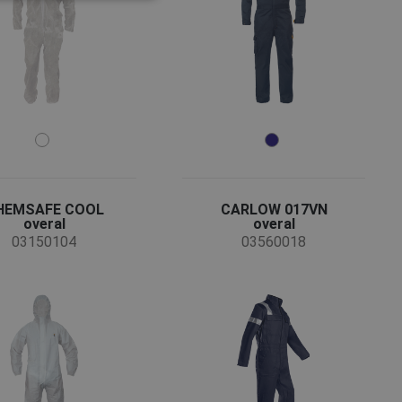
POLISH
GERMAN
DUTCH
LATVIAN
SPANISH
FRENCH
HEMSAFE COOL
CARLOW 017VN
overal
overal
03150104
03560018