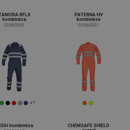
ZAMORA RFLX
PATERNA HV
kombinéza
kombinéza
03560003
03560001
+1
EIGH kombinéza
CHEMSAFE SHIELD