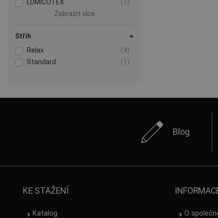
LUMICOTEX
(1)
Zobrazit více
Střih
Relax
(4)
Standard
(1)
Blog
KE STAŽENÍ
INFORMAC
Katalog
O společn