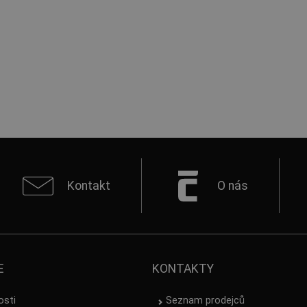
Kontakt
O nás
E
KONTAKTY
osti
Seznam prodejců