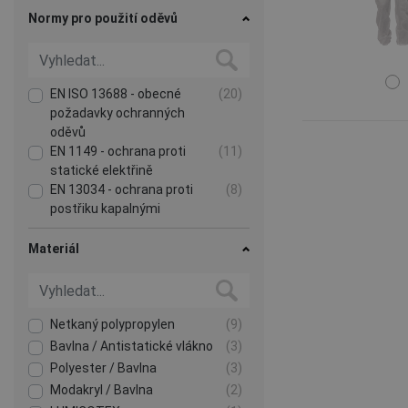
Normy pro použití oděvů
EN ISO 13688 - obecné
(20)
požadavky ochranných
oděvů
EN 1149 - ochrana proti
(11)
statické elektřině
EN 13034 - ochrana proti
(8)
postřiku kapalnými
chemikáliemi
EN 13982 - soubor norem
(7)
Materiál
řešící ochranu proti průniku
pevných částic a ochranu
proti aerosolům
EN 1073-2 - ochrana proti
(6)
Netkaný polypropylen
(9)
kontaminaci radioaktivními
Bavlna / Antistatické vlákno
(3)
částicemi
Polyester / Bavlna
(3)
Zobrazit více
Modakryl / Bavlna
(2)