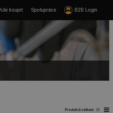
Kde koupit
Spolupráce
B2B Login
lů pracovní kombinézy do nejnáročnějších pracovních podmínek.
Produktů celkem:
20