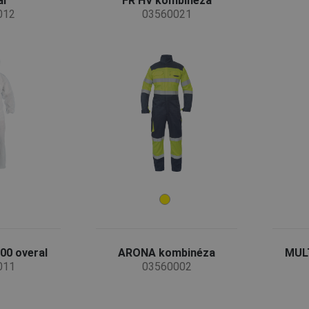
al
FR HV kombinéza
012
03560021
0 overal
ARONA kombinéza
MUL
011
03560002