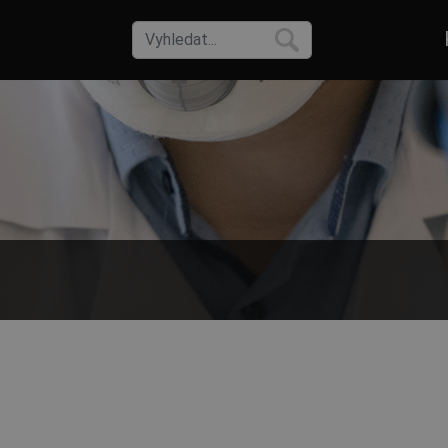
pohodlného střihu. Vybírejte z široké škály velikostí, barev a materiá