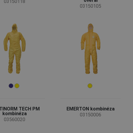
overal
03150118
03150105
TINORM TECH PM
EMERTON kombinéza
kombinéza
03150006
03560020