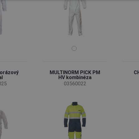
orázový
MULTINORM PICK PM
C
al
HV kombinéza
025
03560022