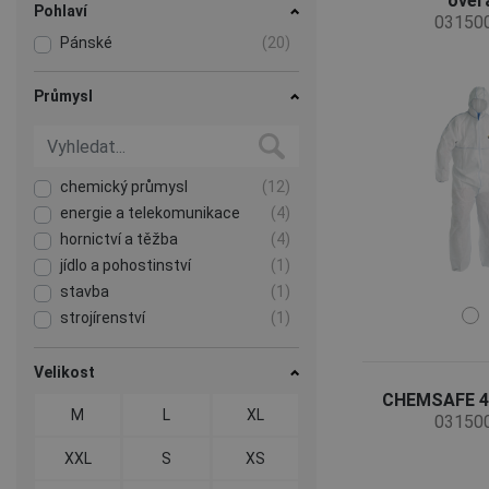
over
Pohlaví
03150
Pánské
(20)
Průmysl
chemický průmysl
(12)
energie a telekomunikace
(4)
hornictví a těžba
(4)
jídlo a pohostinství
(1)
stavba
(1)
strojírenství
(1)
těžký průmysl
(4)
zdravotní a sociální péče
(1)
Velikost
zemědělství, lesnictví, rybolov
(1)
CHEMSAFE 40
M
L
XL
03150
XXL
S
XS