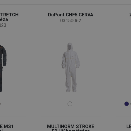
STRETCH
DuPont CHF5 CERVA
éza
03150062
023
E MS1
MULTINORM STROKE
L