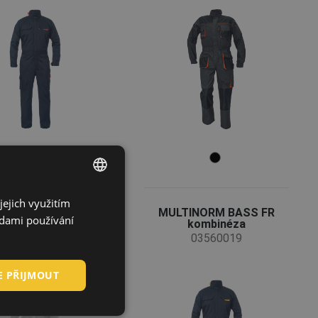
jejich využitím
ENGLISH
 MARX BE-07-001
MULTINORM BASS FR
adami používání
overal
kombinéza
CZECH
03150106
03560019
HUNGARIAN
E PŘIJMOUT
SLOVAK
ROMANIAN