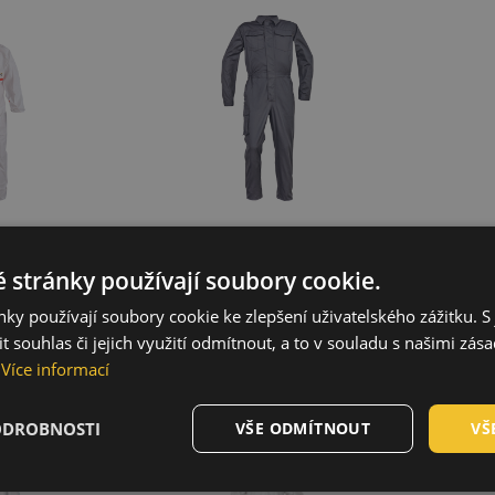
+2
 stránky používají soubory cookie.
ky používají soubory cookie ke zlepšení uživatelského zážitku. S 
1 overal
CHEMSAFE 500 overal
FF
 souhlas či jejich využití odmítnout, a to v souladu s našimi zás
013
03150010
Více informací
ODROBNOSTI
VŠE ODMÍTNOUT
VŠ