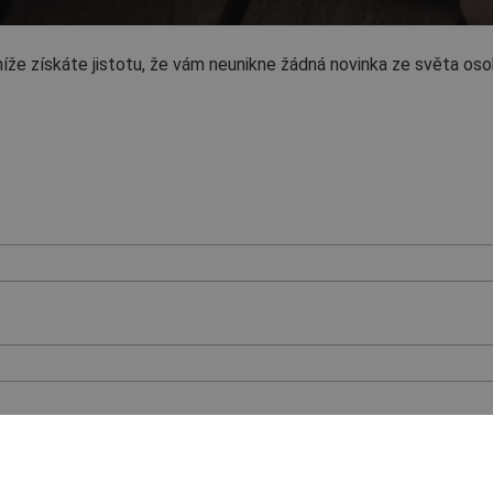
níže získáte jistotu, že vám neunikne žádná novinka ze světa o