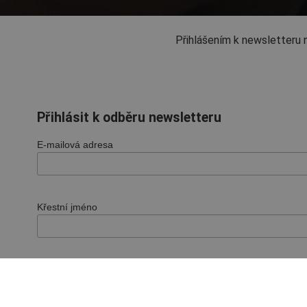
Přihlášením k newsletteru 
Přihlásit k odběru newsletteru
E-mailová adresa
Křestní jméno
Příjmení