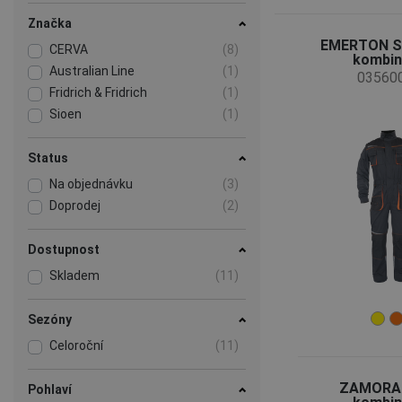
Značka
EMERTON 
CERVA
(8)
kombin
Australian Line
(1)
03560
Fridrich & Fridrich
(1)
Sioen
(1)
Status
Na objednávku
(3)
Doprodej
(2)
Dostupnost
Skladem
(11)
Sezóny
Celoroční
(11)
ZAMORA
Pohlaví