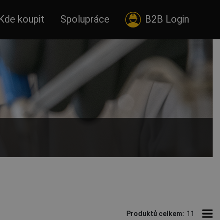
Kde koupit
Spolupráce
B2B Login
 antistatických kombinéz, které kontrolovaně odvádí
Produktů celkem:
11