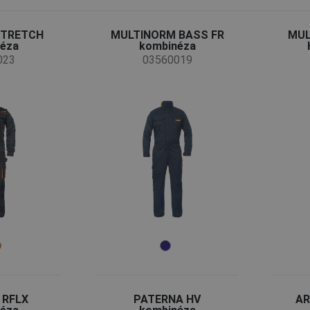
STRETCH
MULTINORM BASS FR
MUL
éza
kombinéza
023
03560019
 RFLX
PATERNA HV
AR