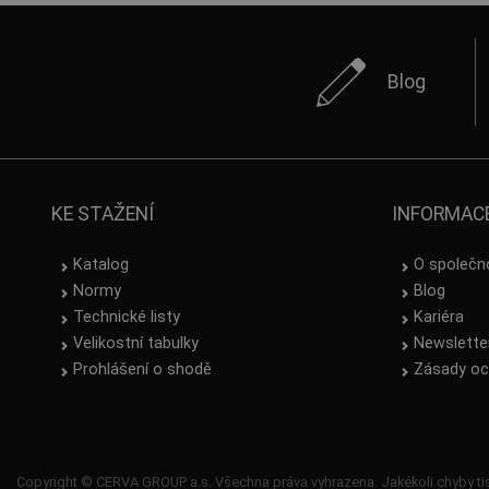
Blog
KE STAŽENÍ
INFORMAC
Katalog
O společn
Normy
Blog
Technické listy
Kariéra
Velikostní tabulky
Newslette
Prohlášení o shodě
Zásady oc
Copyright © CERVA GROUP a.s. Všechna práva vyhrazena. Jakékoli chyby tis