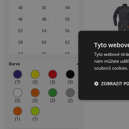
40
42
44
46
48
50
52
54
56
58
60
62
Tyto webové
Tyto webové strán
64
66
68
nám můžete udělit
Barva
70
72
74
souborů cookies.
(7)
(3)
(3)
(3)
ZOBRAZIT P
(2)
(2)
(2)
(2)
(1)
(1)