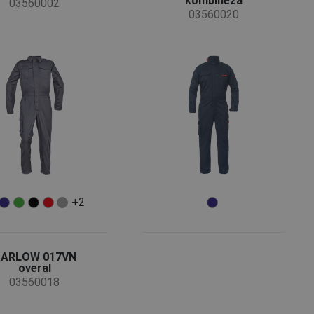
kombinéza
03560002
03560020
+2
ARLOW 017VN
overal
03560018