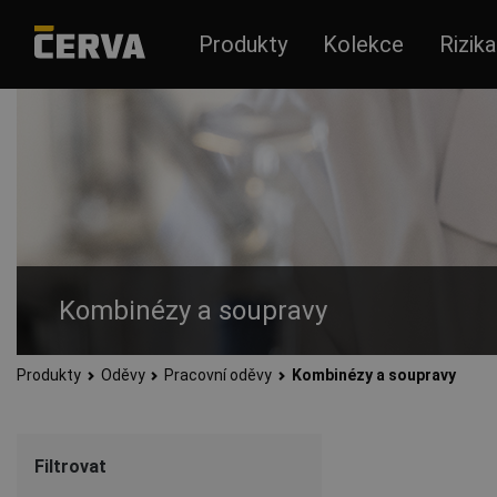
Produkty
Kolekce
Rizika
Kombinézy a soupravy
Produkty
Oděvy
Pracovní oděvy
Kombinézy a soupravy
Pracovní kombinézy pohodlného střihu a vysoké odolnosti. Kr
nahromaděný statický náboj z těla a tím chrání citlivé elektr
Filtrovat