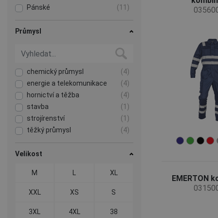
kombin
Pánské
(11)
03560
Průmysl
chemický průmysl
(4)
energie a telekomunikace
(4)
hornictví a těžba
(4)
stavba
(1)
strojírenství
(1)
těžký průmysl
(4)
Velikost
M
L
XL
EMERTON k
03150
XXL
XS
S
3XL
4XL
38