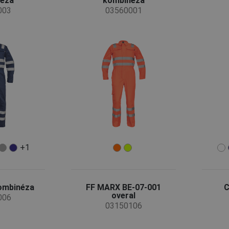
éza
kombinéza
003
03560001
+1
ombinéza
FF MARX BE-07-001
C
overal
006
03150106