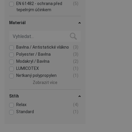
EN 61482 - ochrana před
(5)
tepelným účinkem
elektrického oblouku
EN 1149 - ochrana proti
(5)
Materiál
statické elektřině
EN ISO 11611 - ochrana při
(5)
svařování a podobných
postupech
Bavlna / Antistatické vlákno
(3)
Zobrazit více
Polyester / Bavlna
(3)
Modakryl / Bavlna
(2)
LUMICOTEX
(1)
Netkaný polypropylen
(1)
Zobrazit více
Střih
Relax
(4)
Standard
(1)