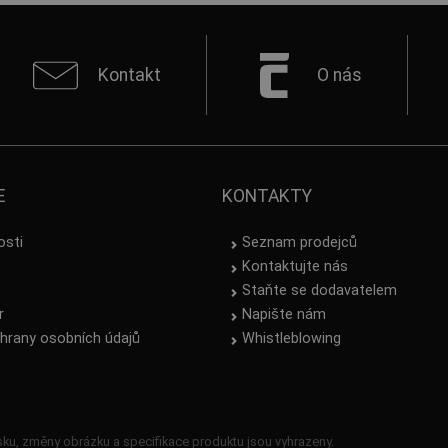
Kontakt
O nás
E
KONTAKTY
osti
Seznam prodejců
Kontaktujte nás
Staňte se dodavatelem
r
Napište nám
hrany osobních údajů
Whistleblowing
ku, změny obrázku a specifikace produktu jsou vyhrazeny.