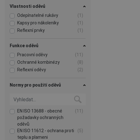
Vlastnosti oděvů
Odepínatelné rukávy
(1)
Kapsy pro nákoleníky
(1)
Reflexní prvky
(1)
Funkce oděvů
Pracovní oděvy
(11)
Ochranné kombinézy
(8)
Reflexní oděvy
(2)
Normy pro použití oděvů
EN ISO 13688 - obecné
(11)
požadavky ochranných
oděvů
EN ISO 11612 - ochrana proti
(5)
teplu a plameni