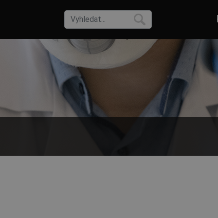
omě klasických pracovních kombinéz můžete vybírat i z široké nabídky
onické přístoje před poškozením.