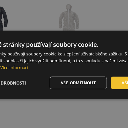
 stránky používají soubory cookie.
ky používají soubory cookie ke zlepšení uživatelského zážitku. S 
 souhlas či jejich využití odmítnout, a to v souladu s našimi zás
Více informací
ODROBNOSTI
VŠE ODMÍTNOUT
VŠ