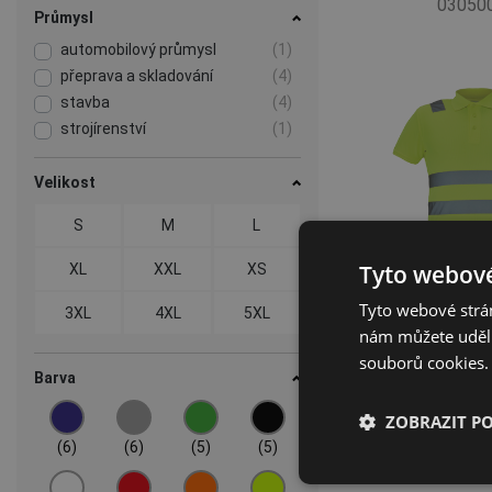
03050
Průmysl
automobilový průmysl
(1)
přeprava a skladování
(4)
stavba
(4)
strojírenství
(1)
Velikost
S
M
L
Tyto webové
XL
XXL
XS
Tyto webové strán
3XL
4XL
5XL
nám můžete udělit
souborů cookies.
Barva
LEON HV po
dl.ru
ZOBRAZIT P
03220
(6)
(6)
(5)
(5)