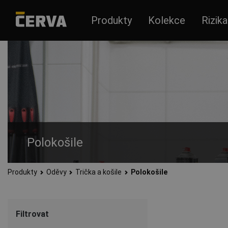
Produkty
Kolekce
Rizika
Polokošile
Produkty
Oděvy
Trička a košile
Polokošile
Pánská polotrička a polokošile vhodné pro práci i volný čas s
Filtrovat