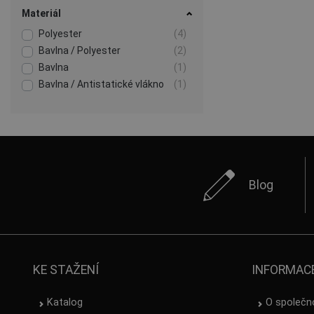
Materiál
Polyester
(4)
Bavlna / Polyester
(2)
Bavlna
(1)
Bavlna / Antistatické vlákno
(1)
Blog
KE STAŽENÍ
INFORMAC
Katalog
O společn