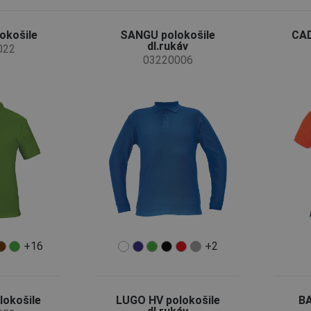
okošile
SANGU polokošile
CAD
dl.rukáv
022
03220006
+16
+2
lokošile
LUGO HV polokošile
BA