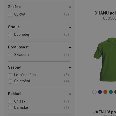
Značka
DHANU pol
CERVA
(9)
03050
Status
Doprodej
(6)
Dostupnost
Skladem
(9)
Sezóny
Letní sezóna
(5)
Celoroční
(4)
Pohlaví
Unisex
(8)
Dámské
(1)
JAEN HV po