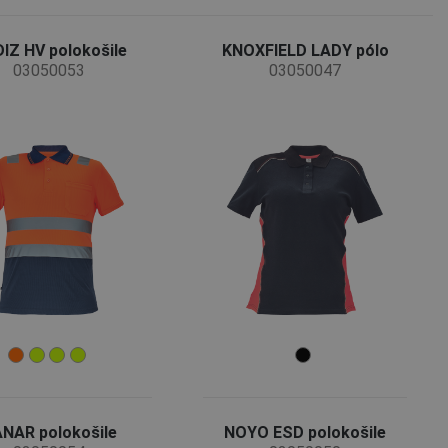
IZ HV polokošile
KNOXFIELD LADY pólo
03050053
03050047
NAR polokošile
NOYO ESD polokošile