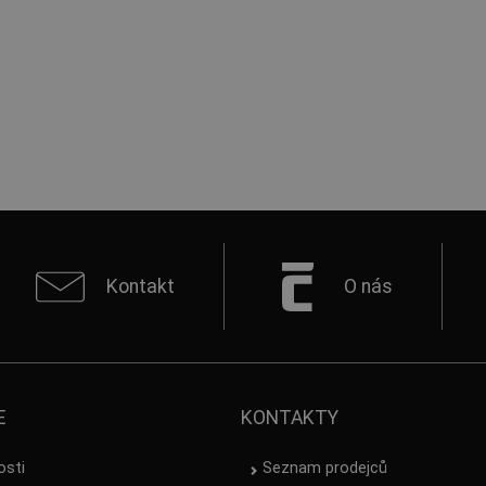
Kontakt
O nás
E
KONTAKTY
osti
Seznam prodejců