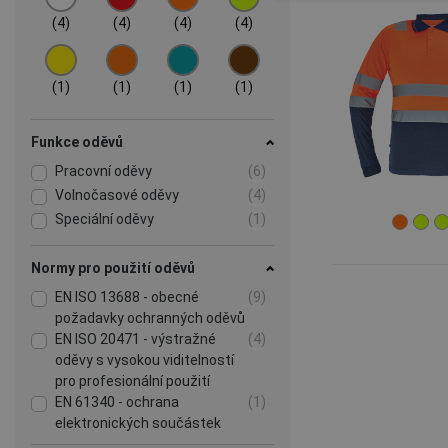
(4)
(4)
(4)
(4)
(1)
(1)
(1)
(1)
Funkce oděvů
Pracovní oděvy
(6)
Volnočasové oděvy
(4)
Speciální oděvy
(1)
Normy pro použití oděvů
EN ISO 13688 - obecné
(9)
požadavky ochranných oděvů
EN ISO 20471 - výstražné
(4)
oděvy s vysokou viditelností
pro profesionální použití
EN 61340 - ochrana
(1)
elektronických součástek
před elektrostatickými jevy