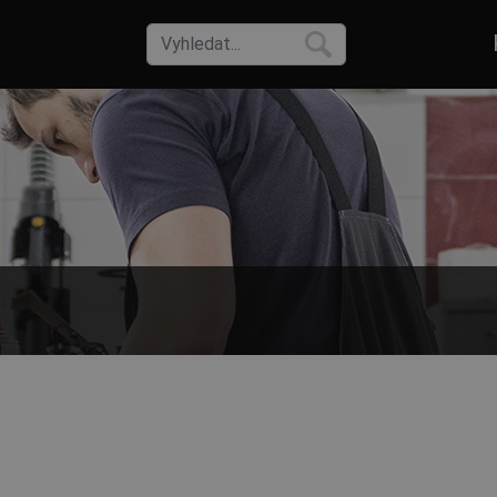
 krátkým i dlouhým rukávem a zapínáním na knoflíčky.