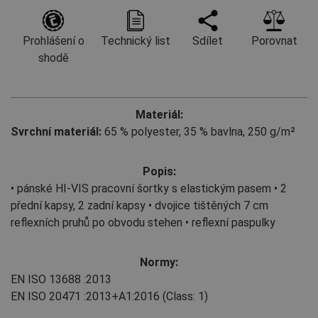
Prohlášení o
Technický list
Sdílet
Porovnat
shodě
Materiál:
Svrchní materiál:
65 % polyester
,
35 % bavlna, 250 g/m²
Popis:
• pánské HI-VIS pracovní šortky s elastickým pasem • 2
přední kapsy, 2 zadní kapsy • dvojice tištěných 7 cm
reflexních pruhů po obvodu stehen • reflexní paspulky
Normy:
EN ISO 13688
:2013
EN ISO 20471
:2013+A1:2016
(Class: 1)