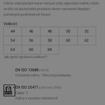
Odstín zobrazených barev nemusí vždy odpovídat realitě, může
se lišit od skutečného produktu vlivem nastavení displeje i
světelných podmínek při focení.
Velikost:
44
46
48
50
52
54
56
58
60
62
64
66
68
Jak zjistit správnou velikost?
EN ISO 13688
(:2013)
Ochranné oděvy - Obecné požadavky
EN ISO 20471
(:2013+A1:2016)
Class: 1
Oděvy s vysokou viditelností