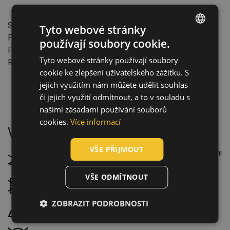
Vlastnosti:
Střih: Relax
Tyto webové stránky
Počet pracích cyklů: 50
používají soubory cookie.
ENGLISH
Průmysl: stavba
Tyto webové stránky používají soubory
Reflexní doplňky
CZECH
cookie ke zlepšení uživatelského zážitku. S
HUNGARIAN
jejich využitím nám můžete udělit souhlas
či jejich využití odmítnout, a to v souladu s
SLOVAK
našimi zásadami používání souborů
Údržba:
ROMANIAN
cookies.
Více informací
Perte na 40 °C, běžný prací cyklus
POLISH
VŠE PŘIJMOUT
GERMAN
Nebělte. Nesmí se bělit peroxidovými ani chlorovými
přípravky
DUTCH
VŠE ODMÍTNOUT
Nesušte v sušičce
LATVIAN
ZOBRAZIT PODROBNOSTI
SPANISH
Žehlete na nízkou teplotu, maximálně 110 °C
FRENCH