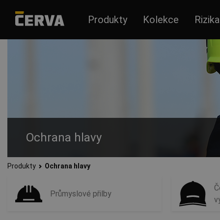
Produkty
Kolekce
Rizika
Ochrana hlavy
Produkty
Ochrana hlavy
Chraňte vaši hlavu s využitím průmyslových, horolezeckých při
z nejkvalitnějších materiálů.
Č
Průmyslové přilby
v