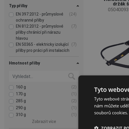
držák š
Typ přilby
05040093
EN 397:2012 - průmyslové
(24)
ochranné přilby
EN 812:2012 - průmyslové
(7)
přilby chránící při nárazu
hlavou
EN 50365 - elektricky izolující
(7)
přilby pro práci při instalacích
nízkého napětí
EN 12492 - přilby pro
(3)
Hmotnost přilby
horolezce
Lesnické sety
(2)
160 g
(2)
Tyto webové
170 g
(1)
Tyto webové strán
285 g
(2)
nám můžete udělit
290 g
(1)
4-bodový p
souborů cookies.
pásek ALPI
310 g
(1)
06040092
Zobrazit více
ZOBRAZIT P