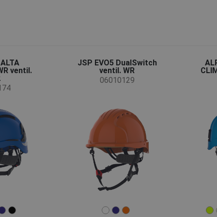
 ALTA
JSP EVO5 DualSwitch
AL
R ventil.
ventil. WR
CLIM
2
06010129
174