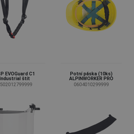
P EVOGuard C1
Potní páska (10ks)
Industrial štít
ALPINWORKER PRO
502012799999
0604010299999