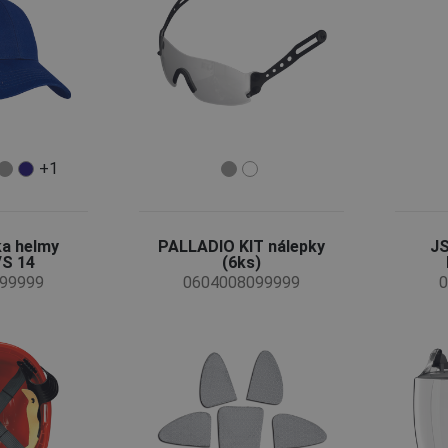
+1
ka helmy
PALLADIO KIT nálepky
JS
/S 14
(6ks)
99999
0604008099999
0