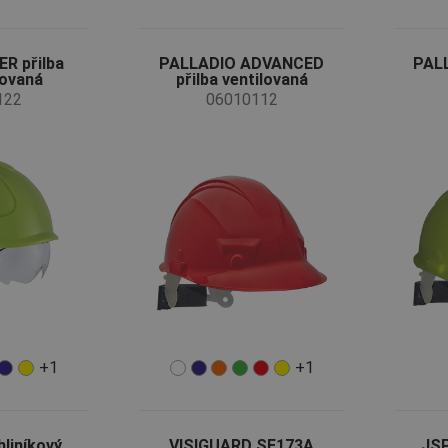
R přilba
PALLADIO ADVANCED
PALL
lovaná
přilba ventilovaná
122
06010112
+1
+1
liníkový
VISIGUARD SE173A
JSP