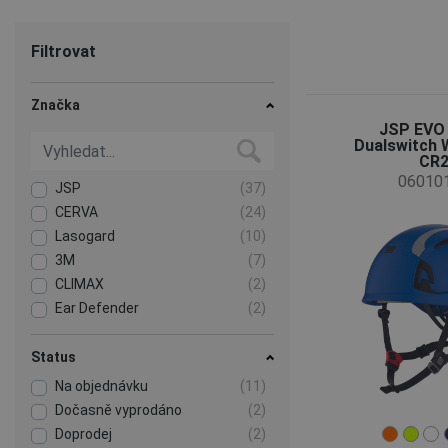
Filtrovat
Značka
JSP EVO
Dualswitch W
CR
06010
JSP
(37)
CERVA
(24)
Lasogard
(10)
3M
(7)
CLIMAX
(2)
Ear Defender
(2)
Status
Na objednávku
(11)
Dočasně vyprodáno
(2)
Doprodej
(2)