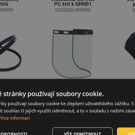
títů
PC štít k 589051
99999
0502002499999
0
 stránky používají soubory cookie.
ky používají soubory cookie ke zlepšení uživatelského zážitku. S 
 souhlas či jejich využití odmítnout, a to v souladu s našimi zás
odbradní
VISIGUARD drátěný
JSP
Více informací
NWORKER
štít
99999
0502010099999
0
ODROBNOSTI
VŠE ODMÍTNOUT
VŠ