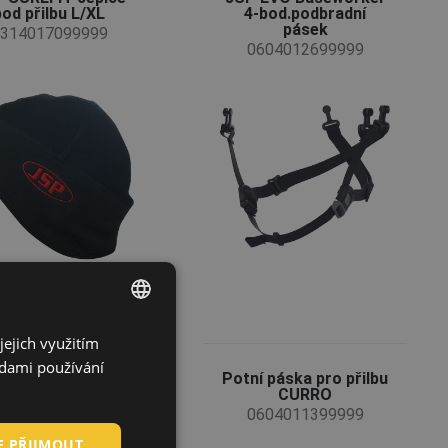
pod přilbu L/XL
4-bod.podbradní
pásek
314017099999
0604012699999
jejich využitím
ENGLISH
adami používání
CZECH
 SUREFIT čepice
Potní páska pro přilbu
pod přilbu M/L
CURRO
HUNGARIAN
314011399999
0604011399999
E PŘIJMOUT
SLOVAK