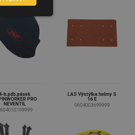
ROMANIAN
POLISH
GERMAN
DUTCH
LATVIAN
SPANISH
FRENCH
4-b.pdb.pásek
LAS Výstýlka helmy S
PINWORKER PRO
16 E
NEVENTIL
0604003699999
604010199999