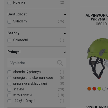
Novinka
(2)
Dostupnost
ALPINWORKE
WR venti
Skladem
(76)
06010
Sezóny
Celoroční
(1)
Průmysl
chemický průmysl
(1)
energie a telekomunikace
(6)
přeprava a skladování
(8)
stavba
(20)
strojírenství
(18)
těžký průmysl
(1)
zemědělství, lesnictví, rybolov
(7)
VISIGUARD h