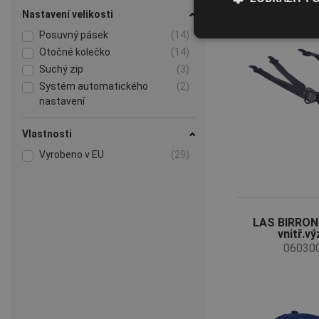
Nastavení velikosti
Posuvný pásek
(14)
Otočné kolečko
(14)
Suchý zip
(3)
Systém automatického
(2)
nastavení
Vlastnosti
Vyrobeno v EU
(29)
LAS BIRRON
vnitř.v
06030