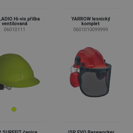
ADIO Hi-vis přilba
YARROW lesnický
ventilovaná
komplet
06010111
0601010099999
 SUREFIT čepice
JSP EVO Baseworker