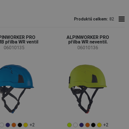
Produktů celkem:
82
PINWORKER PRO
ALPINWORKER PRO
B přilba WR ventil
přilba WR neventil.
06010135
06010136
+2
+2