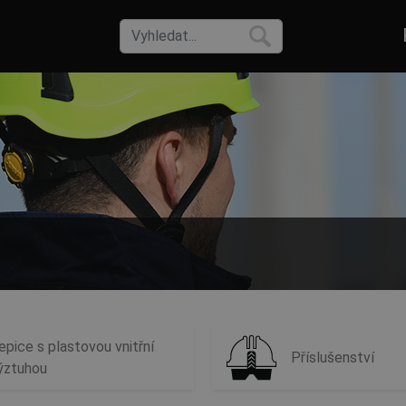
leb nebo čepic s plastovou vnitřní výztuhou. Vybírejte z široké nabíd
epice s plastovou vnitřní
Příslušenství
ýztuhou