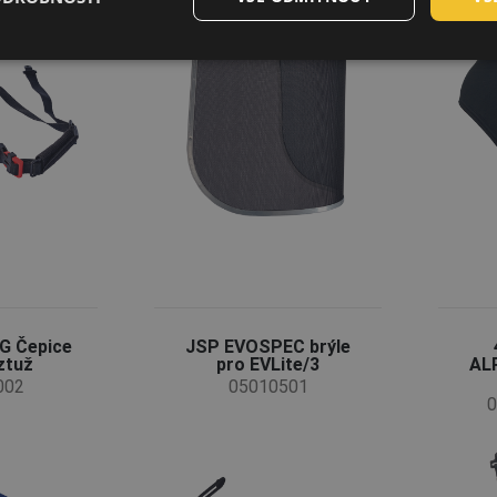
G Čepice
JSP EVOSPEC brýle
ýztuž
pro EVLite/3
AL
002
05010501
0