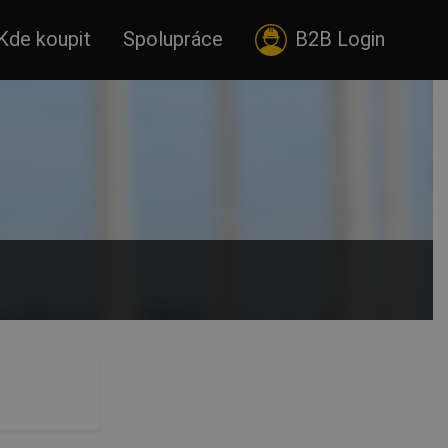
Kde koupit
Spolupráce
B2B Login
ky produktů určených k ochraně hlavy vyrobených