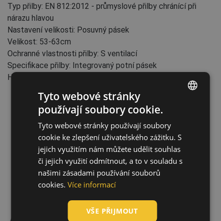
Typ přilby: EN 812:2012 - průmyslové přilby chránící při
nárazu hlavou
Nastavení velikosti: Posuvný pásek
Velikost: 53-63cm
Ochranné vlastnosti přilby: S ventilací
Specifikace přilby: Integrovaný potní pásek
Hmotnost: 198 g
Tyto webové stránky
používají soubory cookie.
ENGLISH
Tyto webové stránky používají soubory
CZECH
cookie ke zlepšení uživatelského zážitku. S
HUNGARIAN
jejich využitím nám můžete udělit souhlas
či jejich využití odmítnout, a to v souladu s
SLOVAK
našimi zásadami používání souborů
ROMANIAN
cookies.
Více informací
POLISH
VŠE PŘIJMOUT
GERMAN