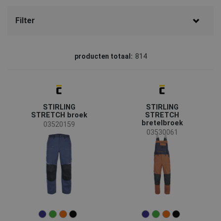
Filter
Merk
producten totaal:
814
CERVA
(466)
Sioen
(131)
STIRLING
STIRLING
CRV
(38)
STRETCH broek
STRETCH
bretelbroek
Australian Line
(28)
03520159
03530061
SAFEWORKER
(25)
Assent
(24)
MASCOT
(19)
Fridrich & Fridrich
(17)
Status
3M
(16)
LITZ
(12)
SIP
(12)
Op aanvraag
(481)
OS
(9)