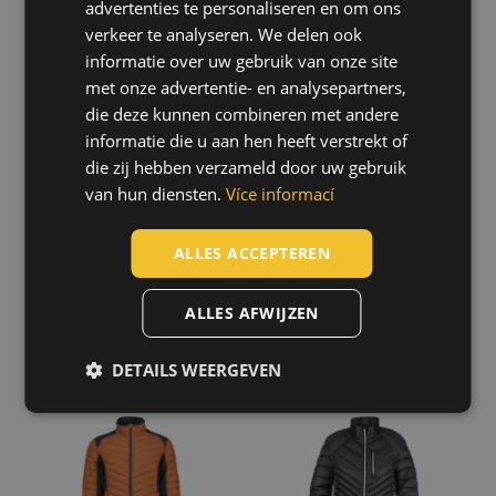
STRETCH
sweater
advertenties te personaliseren en om ons
Standard
(42)
softshell jas
HUNGARIAN
03060164
verkeer te analyseren. We delen ook
Regular
(37)
03010724
informatie over uw gebruik van onze site
SLOVAK
Slim Fit
(24)
met onze advertentie- en analysepartners,
ROMANIAN
die deze kunnen combineren met andere
POLISH
informatie die u aan hen heeft verstrekt of
die zij hebben verzameld door uw gebruik
GERMAN
van hun diensten.
Více informací
DUTCH
LATVIAN
ALLES ACCEPTEREN
SPANISH
ALLES AFWIJZEN
FRENCH
L-SURE WALSH
L-SURE SYLVIA
DETAILS WEERGEVEN
jack
LADY jack
03010722
03010723