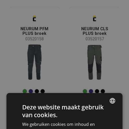
EN ISO 20471 - Verminderde zichtbaarheid
(168)
EN 343 - Regenbestendig
(76)
EN 1149 - Statische elektriciteit
(74)
EN ISO 11612 - Hittegevaar
(54)
NEURUM PFM
NEURUM CLS
Meer
PLUS broek
PLUS broek
03520158
03520157
Material
Polyester / Katoen
(84)
Katoen
(66)
Polyester
(60)
Softshell
(36)
Katoen / Polyester
(29)
Meer
Deze website maakt gebruik
van cookies.
ENGLISH
Pasvorm
We gebruiken cookies om inhoud en
MAX ECO
MAX ECO STR
CZECH
Relax
(92)