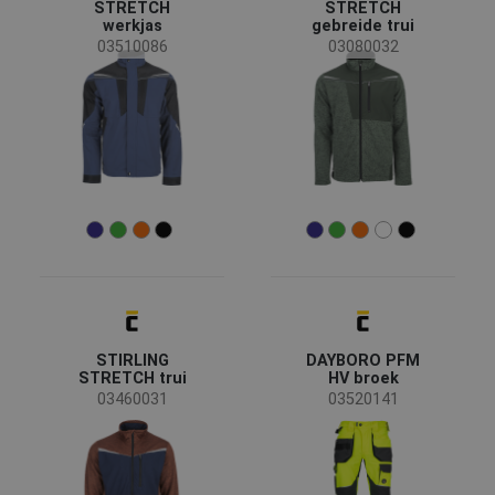
kinderen
(3)
STRETCH
STRETCH
werkjas
gebreide trui
03510086
03080032
Industrie
Automotive industrie
(19)
Bouw
(104)
Chemische industrie
(33)
Energie en telecommunicatie
(20)
Engineering
(63)
Gezondheids-en sociale zorg
(11)
Landbouw, bosbouw, visserij
(51)
Mijnbouw en steengroeven
(13)
Kenmerken
STIRLING
DAYBORO PFM
Transport en opslag
(90)
STRETCH trui
HV broek
Voeding en gezondheid
(24)
03460031
03520141
Zware industrie
(30)
Waterbestendig
(145)
Retroreflective elements
(84)
Ademend
(76)