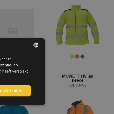
keer te
ENGLISH
tentie- en
CZECH
 heeft verstrekt
HUNGARIAN
ELBURN jacket
MOWETT HV jas
fleece
fleece
SLOVAK
03010376
03010492
ACCEPTEREN
ROMANIAN
POLISH
GERMAN