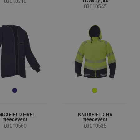
fr.terry jas
03010310
03010545
NOXFIELD HVFL
KNOXFIELD HV
fleecevest
fleecevest
03010560
03010535