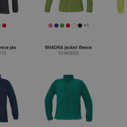
+1
ece jas
BHADRA jacket fleece
373
03460003