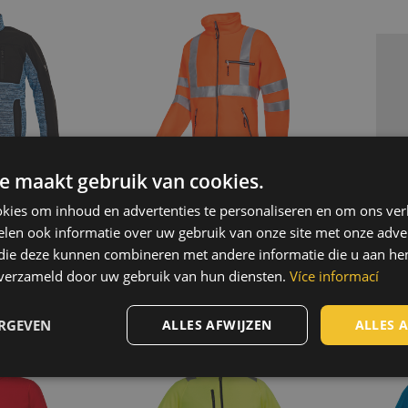
e maakt gebruik van cookies.
kies om inhoud en advertenties te personaliseren en om ons ver
len ook informatie over uw gebruik van onze site met onze adver
 die deze kunnen combineren met andere informatie die u aan hen
ece jas
SEVILLA HV FLEECE
W
n verzameld door uw gebruik van hun diensten.
Více informací
jas
302
03460002
ERGEVEN
ALLES AFWIJZEN
ALLES 