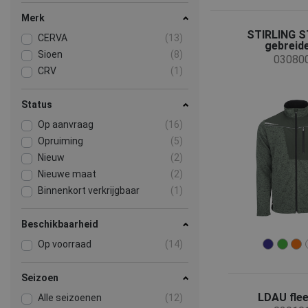
Merk
STIRLING 
CERVA
(13)
gebreide
Sioen
(8)
03080
CRV
(1)
Status
Op aanvraag
(16)
Opruiming
(5)
Nieuw
(2)
Nieuwe maat
(2)
Binnenkort verkrijgbaar
(1)
Beschikbaarheid
Op voorraad
(14)
Seizoen
LDAU flee
Alle seizoenen
(12)