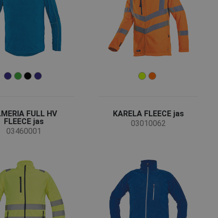
DUTCH
LATVIAN
SPANISH
FRENCH
MERIA FULL HV
KARELA FLEECE jas
FLEECE jas
03010062
03460001