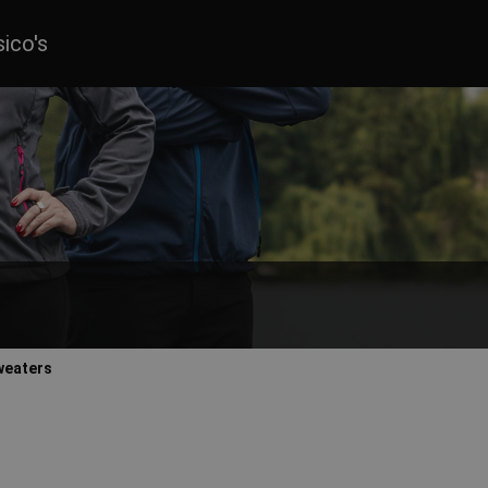
sico's
weaters
len en kleuren voor mannen en vrouwen.