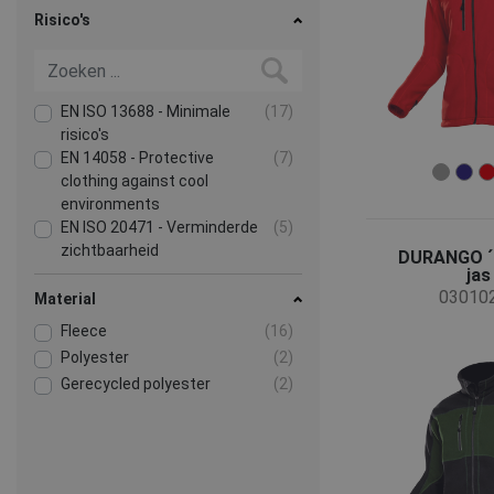
Risico's
EN ISO 13688 - Minimale
(17)
risico's
EN 14058 - Protective
(7)
clothing against cool
environments
EN ISO 20471 - Verminderde
(5)
zichtbaarheid
DURANGO ´s
EN ISO 14116 - Protective
(2)
jas
03010
clothing against heat and
Material
flame
Fleece
(16)
EN ISO 11612 - Hittegevaar
(1)
Polyester
(2)
Meer
Gerecycled polyester
(2)