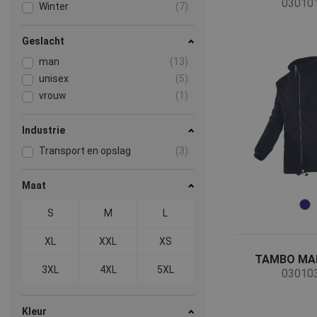
03010
Winter
(7)
Geslacht
man
(13)
unisex
(5)
vrouw
(1)
Industrie
Transport en opslag
(3)
Maat
S
M
L
XL
XXL
XS
TAMBO MAN
3XL
4XL
5XL
03010
Kleur