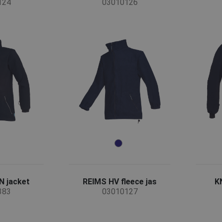
124
03010126
 jacket
REIMS HV fleece jas
K
383
03010127