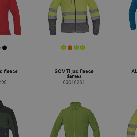
 fleece
GOMTI jas fleece
AL
dames
298
03010291