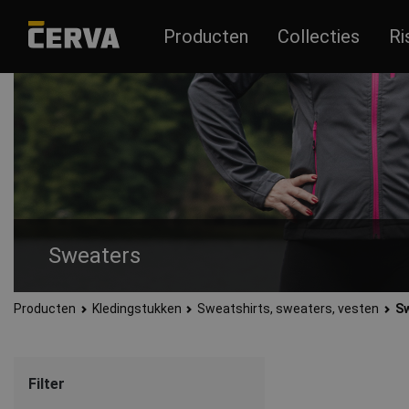
Producten
Collecties
Ri
Sweaters
Producten
Kledingstukken
Sweatshirts, sweaters, vesten
S
Werk- en casual sweaters gemaakt van verschillende materia
Filter