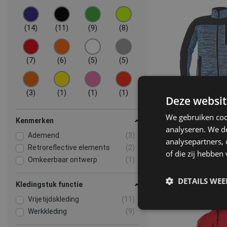
(14)
(11)
(9)
(8)
(7)
(6)
(5)
(5)
(3)
(1)
(1)
(1)
Deze websit
We gebruiken coo
Kenmerken
analyseren. We de
Ademend
(3)
analysepartners,
Retroreflective elements
(2)
MERIDA fle
of die zij hebbe
Omkeerbaar ontwerp
(1)
03010
DETAILS WE
Kledingstuk functie
Vrijetijdskleding
(11)
Werkkleding
(9)