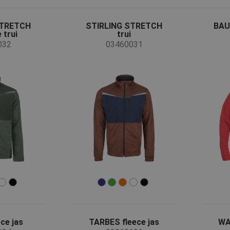
STRETCH
STIRLING STRETCH
BAU
 trui
trui
032
03460031
ce jas
TARBES fleece jas
WA