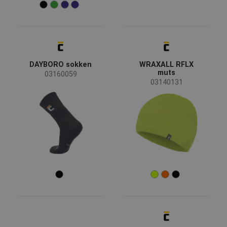
Op aanvraag
(75)
Plum
(1)
Nieuw
(16)
SIP
(1)
Opruiming
(8)
Nieuwe maat
(2)
Uitloop m.vervanging
(1)
Meer
DAYBORO sokken
WRAXALL RFLX
muts
03160059
03140131
Beschikbaarheid
Op voorraad
(94)
Seizoen
Alle seizoenen
(60)
Winter
(18)
Zomer
(12)
Geslacht
unisex
(61)
man
(21)