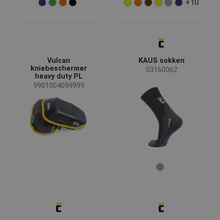
+10
EN ISO 13688 - Minimale risico's
(25)
EN ISO 14116 - Protective clothing against heat and
(5)
flame
EN 1149 - Statische elektriciteit
(4)
EN ISO 11612 - Hittegevaar
(3)
Vulcan
KAUS sokken
EN 13034 - Protective clothing against liquid
(2)
kniebeschermer
03160062
chemicals
heavy duty PL
Meer
9901004099999
Material
Katoen
(15)
Merino wol
(5)
Bamboevezel
(2)
Katoen / Elastaan
(2)
Niet-geweven polypropyleen
(2)
Meer