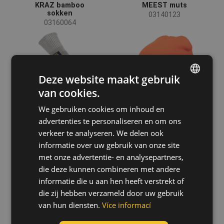
KRAZ bamboo
MEEST muts
sokken
03140123
03160064
Deze website maakt gebruik
van cookies.
ENGLISH
We gebruiken cookies om inhoud en
CZECH
+3
advertenties te personaliseren en om ons
HUNGARIAN
verkeer te analyseren. We delen ook
informatie over uw gebruik van onze site
SLOVAK
met onze advertentie- en analysepartners,
ROMANIAN
die deze kunnen combineren met andere
CLEEVE RFLX
REFROX EVO
POLISH
informatie die u aan hen heeft verstrekt of
muts
Reflective cross
03140130
99050009
die zij hebben verzameld door uw gebruik
GERMAN
van hun diensten.
Více informací
DUTCH