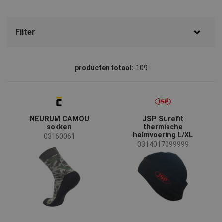
Filter
Merk
producten totaal:
109
CERVA
(57)
CRV
(15)
NEURUM CAMOU
JSP Surefit
OS
(6)
sokken
thermische
helmvoering L/XL
SAFEWORKER
(5)
03160061
0314017099999
Sioen
(5)
Assent
(4)
Australian Line
(4)
JSP
(4)
Status
MASCOT
(4)
Privat label Netherlands
(2)
3M
(1)