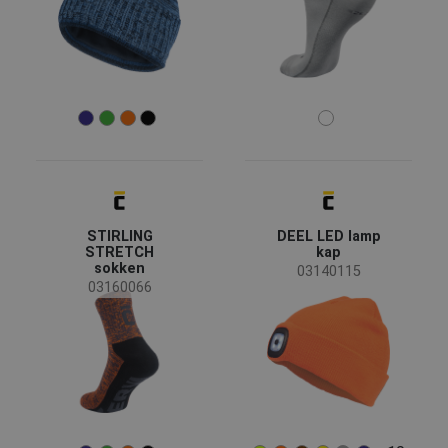
(10)
(9)
(3)
(1)
Kenmerken
Retroreflective elements
(3)
Waterbestendig
(2)
Kledingstuk functie
Werkkleding
STIRLING
DEEL LED lamp
(66)
STRETCH
kap
Vrijetijdskleding
(56)
sokken
03140115
Witte kledingstukken
(3)
03160066
Reflective garments
(2)
Speciale kledingstukken
(2)
Risico's