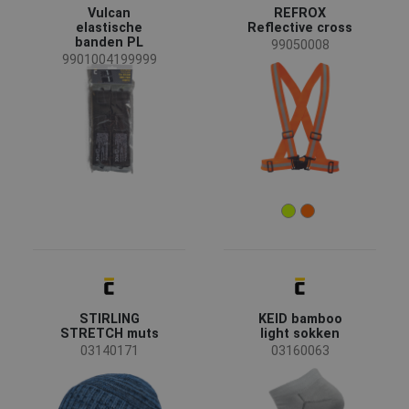
vrouw
(1)
Vulcan
REFROX
elastische
Reflective cross
banden PL
99050008
Industrie
9901004199999
Bouw
(4)
Chemische industrie
(1)
Engineering
(1)
Landbouw, bosbouw, visserij
(3)
Mijnbouw en steengroeven
(1)
Voeding en gezondheid
(3)
Zware industrie
(2)
Kleur
STIRLING
KEID bamboo
STRETCH muts
light sokken
(57)
(29)
(21)
(20)
03140171
03160063
(19)
(17)
(15)
(12)