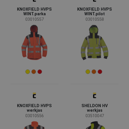
Geslacht
KNOXFIELD HVPS
KNOXFIELD HVPS
WINT.parka
WINT.pilot
man
(41)
03010557
03010558
unisex
(4)
Industrie
Bouw
(10)
Chemische industrie
(2)
Energie en telecommunicatie
(4)
Engineering
(1)
Mijnbouw en steengroeven
(2)
Transport en opslag
(6)
Zware industrie
(4)
KNOXFIELD HVPS
SHELDON HV
werkjas
werkjas
Maat
03010556
03510047
S
M
L