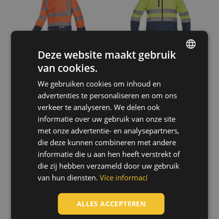
Deze website maakt gebruik
van cookies.
ENGLISH
We gebruiken cookies om inhoud en
CZECH
advertenties te personaliseren en om ons
HUNGARIAN
verkeer te analyseren. We delen ook
informatie over uw gebruik van onze site
SLOVAK
MULTINORM
ELLISTON jas
met onze advertentie- en analysepartners,
RIDE FR HV
03010308
ROMANIAN
werkjas
die deze kunnen combineren met andere
03510050
POLISH
informatie die u aan hen heeft verstrekt of
die zij hebben verzameld door uw gebruik
GERMAN
van hun diensten.
Více informací
DUTCH
LATVIAN
ALLES ACCEPTEREN
SPANISH