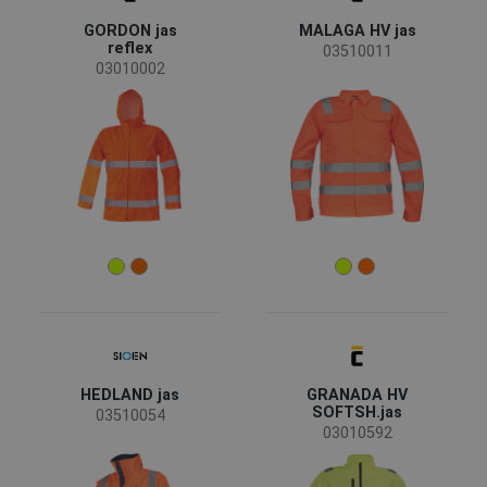
GORDON jas
MALAGA HV jas
reflex
03510011
03010002
EN ISO 20471 - Verminderde zichtbaarheid
(44)
EN ISO 13688 - Minimale risico's
(44)
EN 343 - Regenbestendig
(20)
EN 1149 - Statische elektriciteit
(7)
EN ISO 11612 - Hittegevaar
(6)
Meer
Material
Polyester / PU-membraan
(10)
Softshell
(10)
HEDLAND jas
GRANADA HV
Polyester / Katoen
(4)
SOFTSH.jas
03510054
Polyester / TPU-membraan
(4)
03010592
Fleece
(3)
Meer