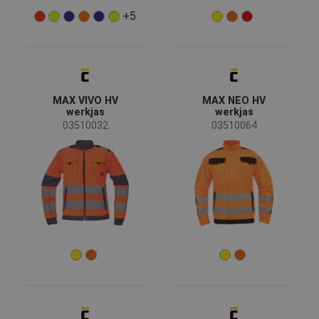
+5
(4)
(3)
Kenmerken
MAX VIVO HV
MAX NEO HV
werkjas
werkjas
Waterbestendig
(29)
03510032
03510064
Ademend
(16)
Afneembare mouwen
(5)
Gelijmde naden
(5)
Binnenjas met afneembare mouwen
(4)
Meer
Kledingstuk functie
Werkkleding
(44)
Speciale kledingstukken
(1)
Risico's