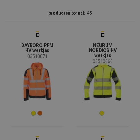
Merk
producten totaal:
45
CERVA
(39)
Sioen
(6)
Status
DAYBORO PFM
NEURUM
Op aanvraag
(31)
HV werkjas
NORDICS HV
werkjas
Opruiming
(11)
03510071
03510060
Nieuw
(9)
Nieuwe maat
(5)
Binnenkort verkrijgbaar
(1)
Beschikbaarheid
Op voorraad
(40)
Seizoen
Alle seizoenen
(31)
Winter
(14)