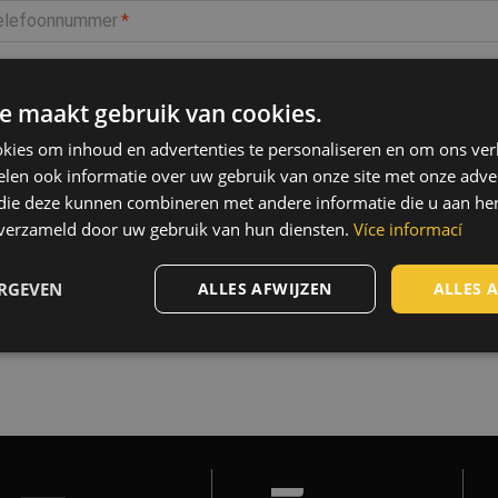
elefoonnummer
entificatienummer van bedrijf
e maakt gebruik van cookies.
kies om inhoud en advertenties te personaliseren en om ons ver
w bericht
len ook informatie over uw gebruik van onze site met onze adver
 die deze kunnen combineren met andere informatie die u aan hen
n verzameld door uw gebruik van hun diensten.
Více informací
ERGEVEN
ALLES AFWIJZEN
ALLES 
Verstu