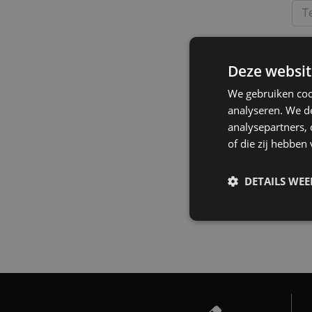
T
Id
Deze websit
We gebruiken coo
U
analyseren. We de
analysepartners,
of die zij hebbe
DETAILS WE