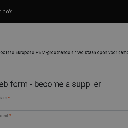
sico's
 grootste Europese PBM-groothandels?
We staan open voor sam
b form - become a supplier
aam
mail