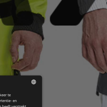
keer te
ENGLISH
tentie- en
CZECH
 heeft verstrekt