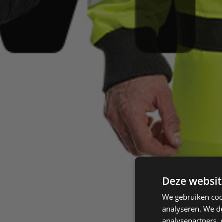
Deze websit
We gebruiken coo
analyseren. We de
analysepartners,