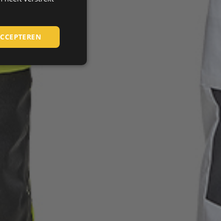
HUNGARIAN
SLOVAK
ACCEPTEREN
ROMANIAN
POLISH
GERMAN
DUTCH
LATVIAN
SPANISH
FRENCH