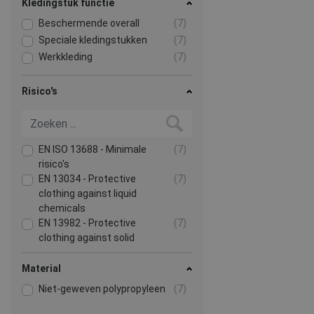
Kledingstuk functie
Beschermende overall
(7)
Speciale kledingstukken
(7)
Werkkleding
(7)
Risico's
EN ISO 13688 - Minimale
(7)
risico's
EN 13034 - Protective
(7)
clothing against liquid
chemicals
EN 13982 - Protective
(7)
clothing against solid
particulates
EN 1073 - Protective clothing
(6)
Material
against particulate
Niet-geweven polypropyleen
(7)
radioactive contamination
EN 1149 - Statische
(6)