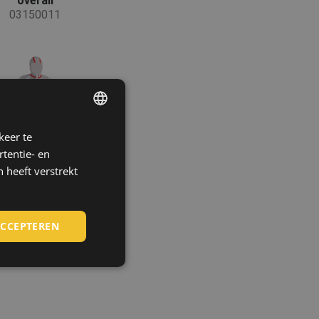
overall
03150011
keer te
ENGLISH
tentie- en
CZECH
 heeft verstrekt
HUNGARIAN
SLOVAK
ACCEPTEREN
ROMANIAN
POLISH
GERMAN
DUTCH