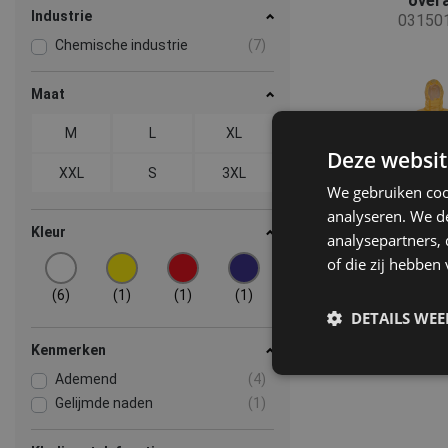
overa
Industrie
03150
Chemische industrie
(7)
Maat
M
L
XL
Deze websit
XXL
S
3XL
We gebruiken coo
analyseren. We de
Kleur
analysepartners,
of die zij hebbe
(6)
(1)
(1)
(1)
DETAILS WE
Kenmerken
Ademend
(4)
Gelijmde naden
(1)