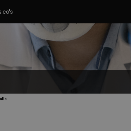
sico's
alls
82-1-norm die de minimumvereisten definieert voor chemische kleding 
ie zowel je bovenlichaam als je onderlichaam beschermt. Deze catego