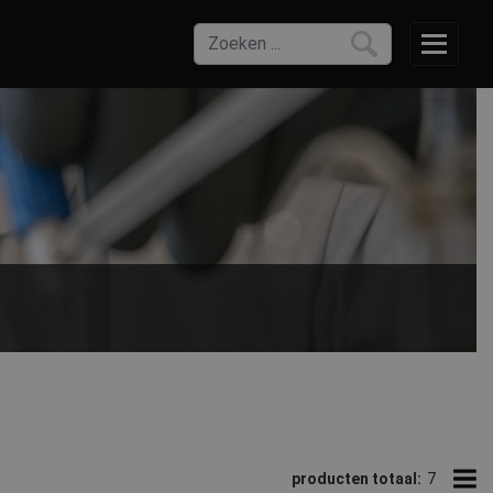
om een ​​gebruiker te beschermen tegen vaste deeltjes en
rie omvat chemisch beschermede overalls met capuchon,
producten totaal:
7