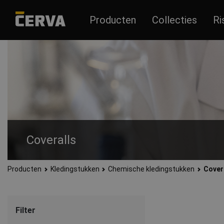
Producten
Collecties
Ri
Coveralls
Producten
Kledingstukken
Chemische kledingstukken
Cover
Werkoveralls die voldoen aan de vereisten van de EN ISO 139
aerosols van vaste chemicaliën. Werkkleding uit één stuk d
zonder capuchon of overalls met overschoenen.
Filter