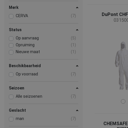
Merk
DuPont CHF
CERVA
(7)
03150
Status
Op aanvraag
(5)
Opruiming
(1)
Nieuwe maat
(1)
Beschikbaarheid
Op voorraad
(7)
Seizoen
Alle seizoenen
(7)
Geslacht
man
(7)
CHEMSAFE