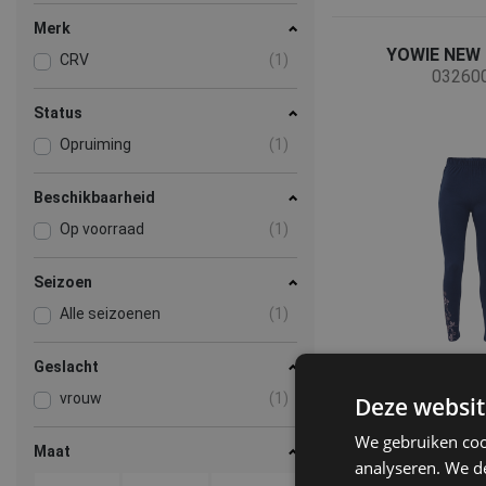
Merk
YOWIE NEW 
CRV
(1)
03260
Status
Opruiming
(1)
Beschikbaarheid
Op voorraad
(1)
Seizoen
Alle seizoenen
(1)
Geslacht
vrouw
(1)
Deze websit
We gebruiken coo
Maat
analyseren. We de