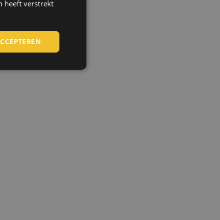
 heeft verstrekt
HUNGARIAN
SLOVAK
ACCEPTEREN
ROMANIAN
POLISH
GERMAN
DUTCH
LATVIAN
SPANISH
FRENCH