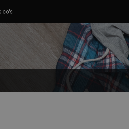
sico's