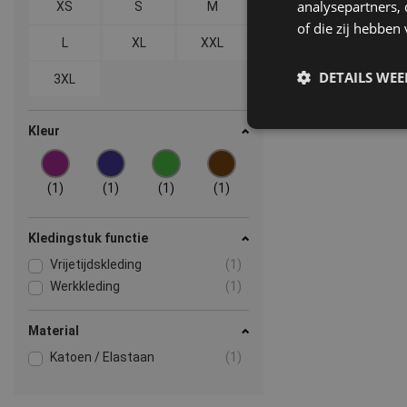
analysepartners,
XS
S
M
of die zij hebbe
L
XL
XXL
DETAILS WE
3XL
Kleur
(1)
(1)
(1)
(1)
Kledingstuk functie
Vrijetijdskleding
(1)
Werkkleding
(1)
Material
Katoen / Elastaan
(1)