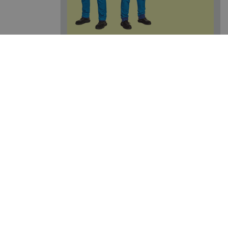
De collectie bevat ook twee modellen signalisatiekleding:
Winterjas met capuchon
Bodywarmer met capuchon
De bodywarmer en de jas zijn verkrijgbaar in het geel en
oranje. Ze hebben reflecterende strepen rond de taille en
over de schouders. De jas heeft reflecterende strepen ook
rondom de mouwen. Ze voldoen alle aan de EN ISO 20471
normering voor signalisatiekleding. Voor een complete
outfit die voldoet aan de eisen van signalisatiekleding,
kunnen ze worden aangevuld met broeken uit onze HI-VIS
collectie.