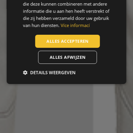
die deze kunnen combineren met andere
POLISH
informatie die u aan hen heeft verstrekt of
die zij hebben verzameld door uw gebruik
GERMAN
van hun diensten.
Více informací
DUTCH
LATVIAN
ALLES ACCEPTEREN
SPANISH
ALLES AFWIJZEN
FRENCH
DETAILS WEERGEVEN