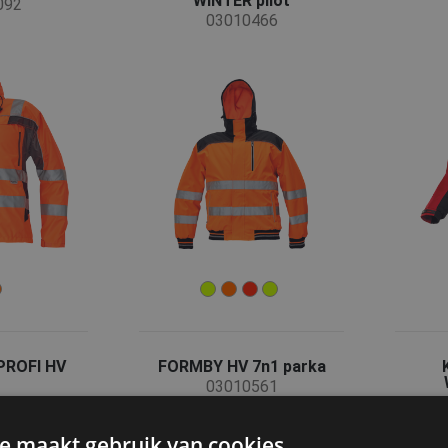
WINTER pilot
092
03010466
PROFI HV
FORMBY HV 7n1 parka
03010561
541
e maakt gebruik van cookies.