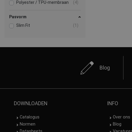
Polyester / TPU-membraan
(4)
Pasvorm
Slim Fit
(1)
Blog
DOWNLOADEN
INFO
Catalogus
Over ons
Normen
Blog
Datasheets
Vacature