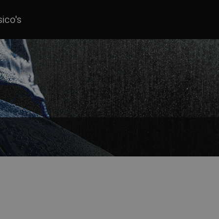
sico's
 Ze beschermen je tegen slecht weer en zijn tegelijkertijd zeer com