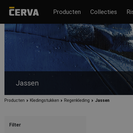
Producten
Collecties
Ri
Jassen
Producten
Kledingstukken
Regenkleding
Jassen
Regen- en windbestendige jassen met groot ademend vermogen.
Filter