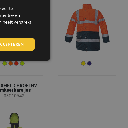
keer te
ENGLISH
tentie- en
CZECH
 heeft verstrekt
HUNGARIAN
SLOVAK
ACCEPTEREN
ROMANIAN
POLISH
GERMAN
DUTCH
XFIELD PROFI HV
LATVIAN
mkeerbare jas
SPANISH
03010542
FRENCH