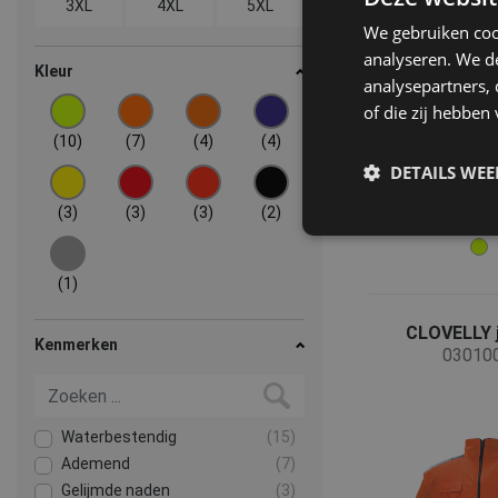
3XL
4XL
5XL
We gebruiken coo
analyseren. We de
Kleur
analysepartners,
of die zij hebbe
(10)
(7)
(4)
(4)
DETAILS WE
(3)
(3)
(3)
(2)
(1)
CLOVELLY j
Kenmerken
03010
Waterbestendig
(15)
Ademend
(7)
Gelijmde naden
(3)