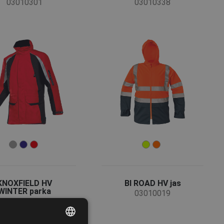
03010301
03010338
KNOXFIELD HV
BI ROAD HV jas
WINTER parka
03010019
03010465