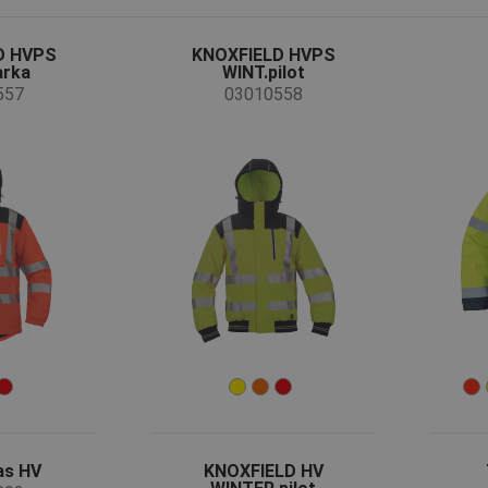
D HVPS
KNOXFIELD HVPS
arka
WINT.pilot
557
03010558
as HV
KNOXFIELD HV