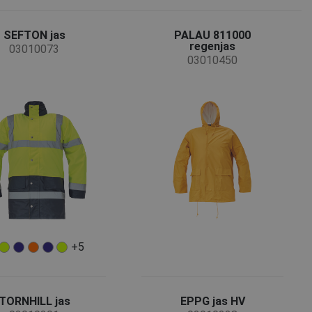
SEFTON jas
PALAU 811000
regenjas
03010073
03010450
+5
TORNHILL jas
EPPG jas HV