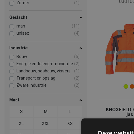
03010
Zomer
(1)
Geslacht
man
(11)
unisex
(4)
Industrie
Bouw
(5)
Energie en telecommunicatie
(2)
Landbouw, bosbouw, visserij
(1)
Transport en opslag
(2)
Zware industrie
(2)
Maat
KNOXFIELD 
S
M
L
jas
03010
XL
XXL
XS
Deze websit