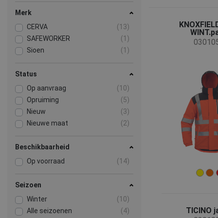
Merk
KNOXFIEL
CERVA
(13)
WINT.p
SAFEWORKER
(1)
03010
Sioen
(1)
Status
Op aanvraag
(10)
Opruiming
(5)
Nieuw
(3)
Nieuwe maat
(2)
Beschikbaarheid
Op voorraad
(14)
Seizoen
Winter
(10)
TICINO j
Alle seizoenen
(4)