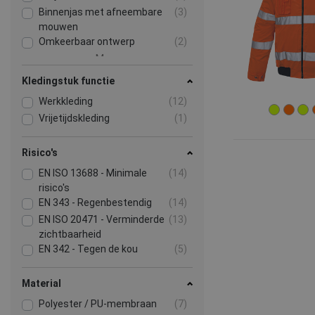
Binnenjas met afneembare
(3)
mouwen
Omkeerbaar ontwerp
(2)
Meer
Kledingstuk functie
Werkkleding
(12)
Vrijetijdskleding
(1)
Risico's
EN ISO 13688 - Minimale
(14)
risico's
EN 343 - Regenbestendig
(14)
EN ISO 20471 - Verminderde
(13)
zichtbaarheid
EN 342 - Tegen de kou
(5)
Material
Polyester / PU-membraan
(7)