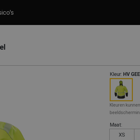
sico's
el
Kleur:
HV GE
Kleuren kunnen 
beeldscherminst
Maat:
XS