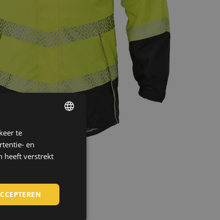
keer te
ENGLISH
tentie- en
CZECH
 heeft verstrekt
HUNGARIAN
SLOVAK
ACCEPTEREN
ROMANIAN
POLISH