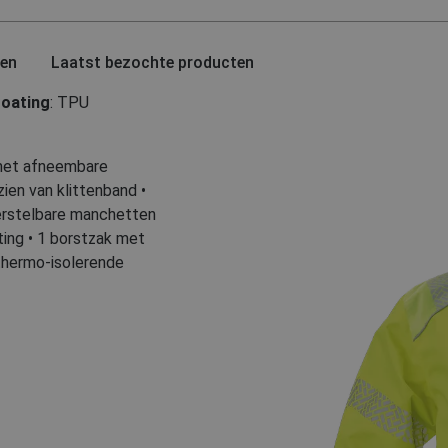
ten
Laatst bezochte producten
oating
: TPU
t met afneembare
zien van klittenband •
 verstelbare manchetten
iting • 1 borstzak met
• thermo-isolerende