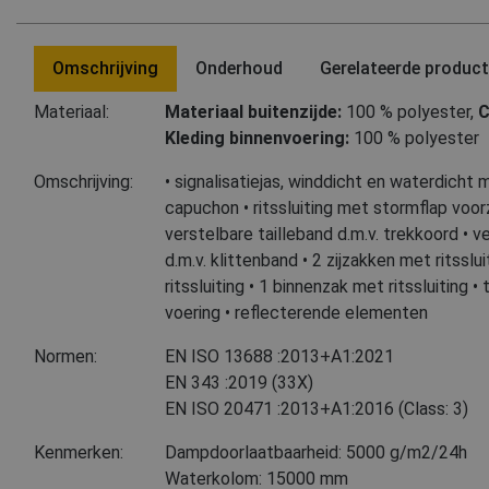
Omschrijving
Onderhoud
Gerelateerde produc
Materiaal:
Materiaal buitenzijde:
100 % polyester
,
C
Kleding binnenvoering:
100 % polyester
Omschrijving:
• signalisatiejas, winddicht en waterdich
capuchon • ritssluiting met stormflap voor
verstelbare tailleband d.m.v. trekkoord •
d.m.v. klittenband • 2 zijzakken met ritsslu
ritssluiting • 1 binnenzak met ritssluiting 
voering • reflecterende elementen
Normen:
EN ISO 13688
:2013+A1:2021
EN 343
:2019
(33X)
EN ISO 20471
:2013+A1:2016
(Class: 3)
Kenmerken:
Dampdoorlaatbaarheid: 5000 g/m2/24h
Waterkolom: 15000 mm