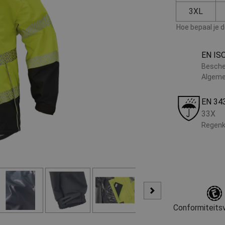
3XL
Hoe bepaal je 
EN IS
Besche
Algeme
EN 34
33X
Regenk
Conformiteitsv