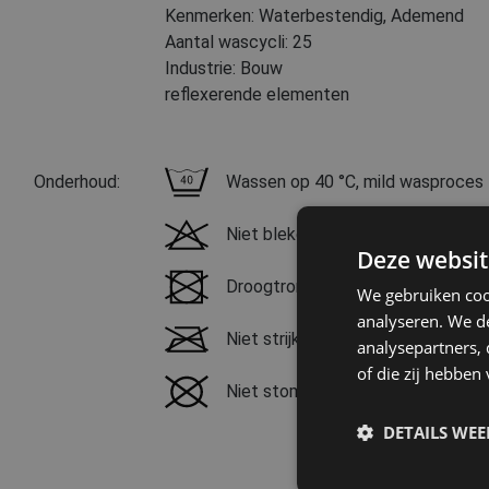
Kenmerken: Waterbestendig, Ademend
Aantal wascycli: 25
Industrie: Bouw
reflexerende elementen
Onderhoud:
Wassen op 40 °C, mild wasproces
Niet bleken
Deze websit
Droogtrommel niet mogelijk
We gebruiken coo
analyseren. We de
Niet strijken
analysepartners,
of die zij hebbe
Niet stomen
DETAILS WE