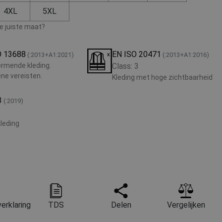
4XL
5XL
de juiste maat?
O 13688
EN ISO 20471
(:2013+A1:2021)
(:2013+A1:2016)
rmende kleding.
Class: 3
ne vereisten.
Kleding met hoge zichtbaarheid
3
(:2019)
leding
erklaring
TDS
Delen
Vergelijken