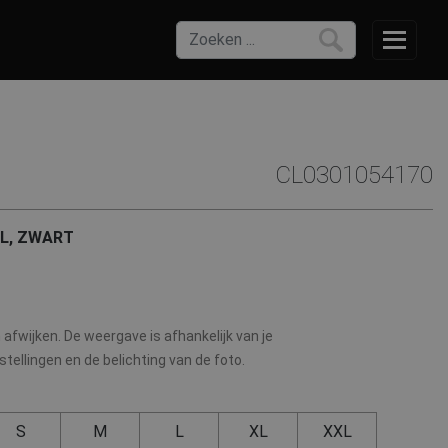
CL0301054170
EL, ZWART
afwijken. De weergave is afhankelijk van je
ellingen en de belichting van de foto.
S
M
L
XL
XXL