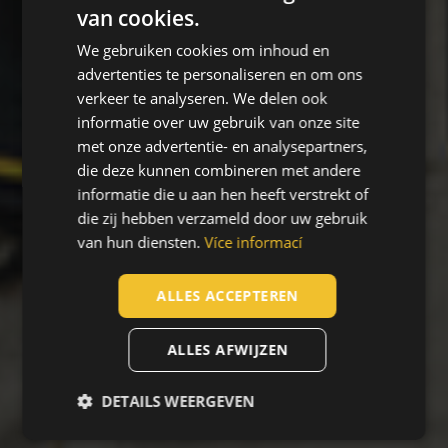
van cookies.
ENGLISH
We gebruiken cookies om inhoud en
CZECH
advertenties te personaliseren en om ons
HUNGARIAN
verkeer te analyseren. We delen ook
informatie over uw gebruik van onze site
SLOVAK
met onze advertentie- en analysepartners,
ROMANIAN
die deze kunnen combineren met andere
POLISH
informatie die u aan hen heeft verstrekt of
die zij hebben verzameld door uw gebruik
GERMAN
van hun diensten.
Více informací
DUTCH
LATVIAN
ALLES ACCEPTEREN
SPANISH
ALLES AFWIJZEN
FRENCH
DETAILS WEERGEVEN