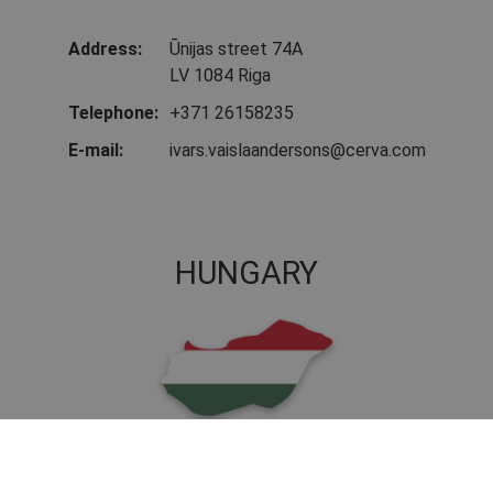
Address:
Ūnijas street 74A
LV 1084 Riga
Telephone:
+371 26158235
E-mail:
ivars.vaislaandersons@cerva.com
HUNGARY
Address:
Nagytétényi u. 112