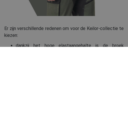
Er zijn verschillende redenen om voor de Keilor-collectie te
kiezen:
dankzij het hoge elastaangehalte is de broek
comfortabel.
een groot aantal praktische zakken, waaronder twee
afneembare zakken en gereedschapslussen. Deze
zorgen ervoor dat u altijd alles bij de hand kunt
houden wat u nodig hebt
versterking in de knie- en kruiszone verlengt de
levensduur van de broek
met de mogelijkheid kniestukken in te steken, is de
broek ook geschikt voor veeleisend werk op de
knieën
broeken en shorts zijn verkrijgbaar in maar liefst zeven
kleuren