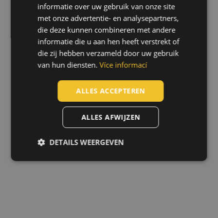
informatie over uw gebruik van onze site
SLOVAK
met onze advertentie- en analysepartners,
ROMANIAN
die deze kunnen combineren met andere
POLISH
informatie die u aan hen heeft verstrekt of
die zij hebben verzameld door uw gebruik
GERMAN
van hun diensten.
Více informací
DUTCH
LATVIAN
ALLES ACCEPTEREN
SPANISH
ALLES AFWIJZEN
FRENCH
DETAILS WEERGEVEN