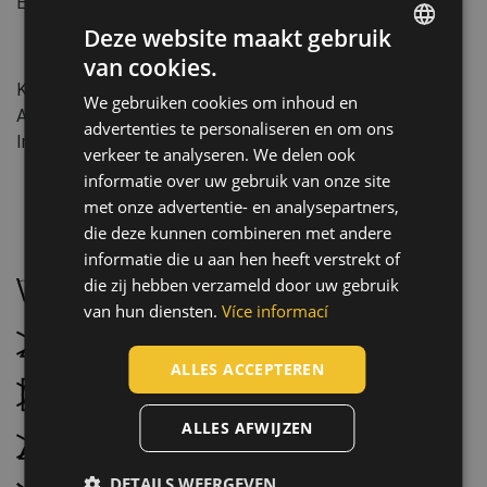
EN ISO 20471
:2013+A1:2016
(Class: 2)
Deze website maakt gebruik
van cookies.
Kenmerken:
ENGLISH
Kenmerken: Afneembare mouwen
We gebruiken cookies om inhoud en
CZECH
Aantal wascycli: 25
advertenties te personaliseren en om ons
Industrie: Bouw
HUNGARIAN
verkeer te analyseren. We delen ook
informatie over uw gebruik van onze site
SLOVAK
met onze advertentie- en analysepartners,
ROMANIAN
die deze kunnen combineren met andere
Onderhoud:
POLISH
informatie die u aan hen heeft verstrekt of
die zij hebben verzameld door uw gebruik
Wassen op 40 °C, normaal wasproces
GERMAN
van hun diensten.
Více informací
DUTCH
Niet bleken
LATVIAN
ALLES ACCEPTEREN
Droogtrommel niet mogelijk
SPANISH
ALLES AFWIJZEN
FRENCH
Niet strijken
DETAILS WEERGEVEN