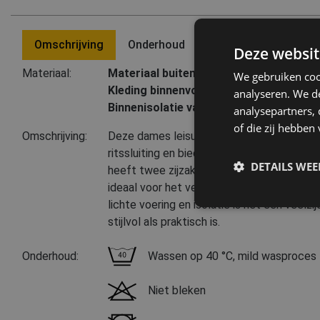
Omschrijving
Onderhoud
Laatst bezochte pro
Deze websit
Materiaal:
Materiaal buitenzijde:
100 % polyamide (
We gebruiken coo
Kleding binnenvoering:
100 % polyester
analyseren. We de
Binnenisolatie van kleding:
100 % polyes
analysepartners,
of die zij hebbe
Omschrijving:
Deze dames leisure gevoerde bodywarmer 
ritssluiting en biedt optimaal comfort en f
DETAILS WE
heeft twee zijzakken met rits en een hand
ideaal voor het veilig opbergen van persoon
lichte voering en isolatie is het een veelzi
stijlvol als praktisch is.
Onderhoud:
Wassen op 40 °C, mild wasproces
Niet bleken