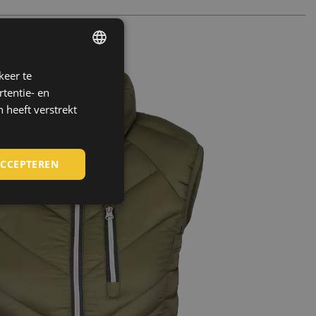
keer te
ENGLISH
tentie- en
CZECH
 heeft verstrekt
HUNGARIAN
SLOVAK
ACCEPTEREN
ROMANIAN
POLISH
GERMAN
DUTCH
LATVIAN
SPANISH
FRENCH