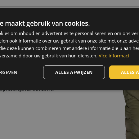
ducten
e maakt gebruik van cookies.
Nylon), 40 g/m²
kies om inhoud en advertenties te personaliseren en om ons ver
len ook informatie over uw gebruik van onze site met onze adver
ter
 die deze kunnen combineren met andere informatie die u aan hen
n verzameld door uw gebruik van hun diensten.
Více informací
is voorzien van een
unctionaliteit. Het vest
ERGEVEN
ALLES AFWIJZEN
ALLES 
ige borstzak met rits,
lijke spullen. Dankzij de
jdig kledingstuk dat zowel