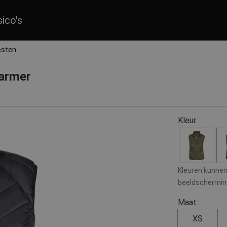
sico's
esten
armer
Kleur:
Kleuren kunnen 
beeldscherminst
Maat:
XS